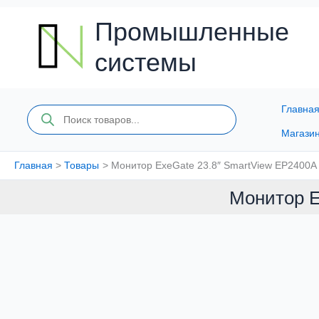
Перейти
к
Промышленные
содержимому
системы
Главна
Поиск
товаров
Магази
Главная
Товары
Монитор ExeGate 23.8″ SmartView EP2400
Монитор E