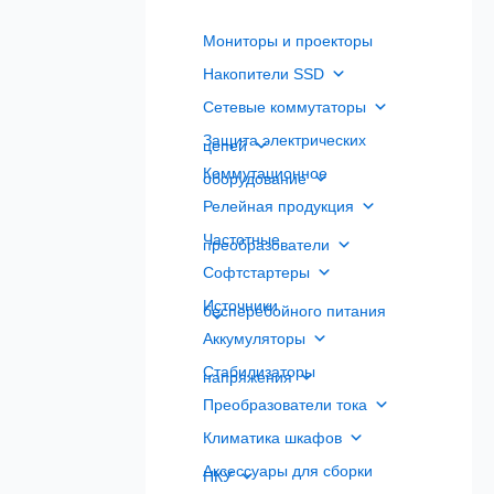
Мониторы и проекторы
Накопители SSD
Сетевые коммутаторы
Защита электрических
цепей
Коммутационное
оборудование
Релейная продукция
Частотные
преобразователи
Софтстартеры
Источники
бесперебойного питания
Аккумуляторы
Стабилизаторы
напряжения
Преобразователи тока
Климатика шкафов
Аксессуары для сборки
НКУ