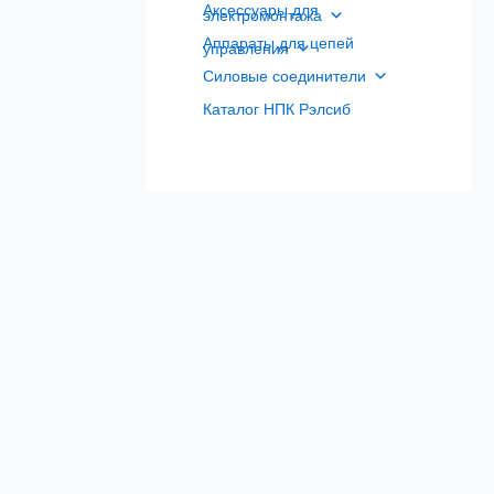
Аксессуары для
электромонтажа
Аппараты для цепей
управления
Силовые соединители
Каталог НПК Рэлсиб