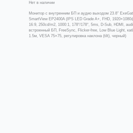
Нет в наличии
Монитор с внутренним БП и аудио выходом 23.8″ ExeGa
SmartView EP2400A (IPS LED Grade A+, FHD, 1920×1080
16:9, 250cd/m2, 1000:1, 178°/178°, 5ms, D-Sub, HDMI, audi
встроенный БП, FreeSync, Flicker-free, Low Blue Light, к
1.5м, VESA 75×75, регулировка наклона (tilt), черный)