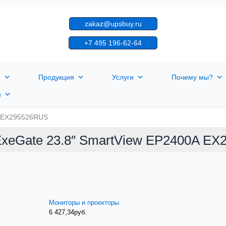
zakaz@upsbuy.ru
+7 495 196-62-64
я
Продукция
Услуги
Почему мы?
н
A EX295526RUS
xeGate 23.8″ SmartView EP2400A E
Мониторы и проекторы
6 427,34
руб.