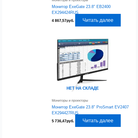
Монитор ExeGate 23.8″ EB2400
EX294424RUS
Читать далее
4 867,57
руб.
НЕТ НА СКЛАДЕ
Мониторы и проекторы
Монитор ExeGate 23.8″ ProSmart EV2407
EX294427RUS
Читать далее
5 736,47
руб.