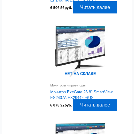
EP2407TA EX295525RUS
Читать далее
6 506,56
руб.
НЕТ НА СКЛАДЕ
Мониторы и проекторы
Монитор ExeGate 23.8″ SmartView
ES2407A EX294429RUS
Читать далее
6 078,92
руб.