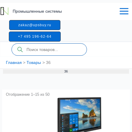
Перейти
к
Промышленные системы
содержимому
zakaz@upsbuy.ru
+7 495 196-62-64
Поиск
товаров
Главная
Товары
36
36
Отображение 1–15 из 50