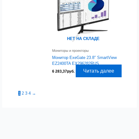
НЕТ НА СКЛАДЕ
Мониторы и проекторы
Монитор ExeGate 23.8″ SmartView
EZ2400TA EX296282RUS
Читать далее
6 283,37
руб.
1
2
3
4
→