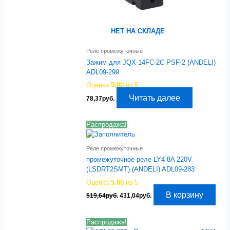
НЕТ НА СКЛАДЕ
Реле промежуточные
Зажим для JQX-14FC-2C PSF-2 (ANDELI)
ADL09-299
Оценка
5.00
из 5
Читать далее
78,37
руб.
Распродажа!
Реле промежуточные
промежуточное реле LY4 8A 220V
(LSDRT2SMT) (ANDELI) ADL09-283
Оценка
5.00
из 5
Первоначальная
Текущая
В корзину
519,64
руб.
431,04
руб.
цена
цена:
составляла
431,04руб..
519,64руб..
Распродажа!