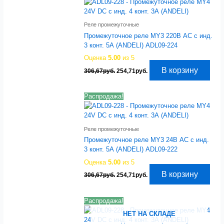
Реле промежуточные
Промежуточное реле MY3 220В AC с инд.
3 конт. 5А (ANDELI) ADL09-224
Оценка
5.00
из 5
Первоначальная
Текущая
В корзину
306,67
руб.
254,71
руб.
цена
цена:
составляла
254,71руб..
306,67руб..
Распродажа!
Реле промежуточные
Промежуточное реле MY3 24В AC с инд.
3 конт. 5А (ANDELI) ADL09-222
Оценка
5.00
из 5
Первоначальная
Текущая
В корзину
306,67
руб.
254,71
руб.
цена
цена:
составляла
254,71руб..
306,67руб..
Распродажа!
НЕТ НА СКЛАДЕ