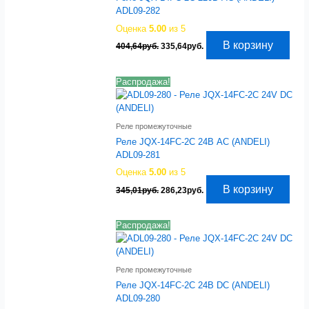
ADL09-282
Оценка
5.00
из 5
Первоначальная
Текущая
В корзину
404,64
руб.
335,64
руб.
цена
цена:
составляла
335,64руб..
404,64руб..
Распродажа!
Реле промежуточные
Реле JQX-14FC-2C 24В AC (ANDELI)
ADL09-281
Оценка
5.00
из 5
Первоначальная
Текущая
В корзину
345,01
руб.
286,23
руб.
цена
цена:
составляла
286,23руб..
345,01руб..
Распродажа!
Реле промежуточные
Реле JQX-14FC-2C 24В DC (ANDELI)
ADL09-280