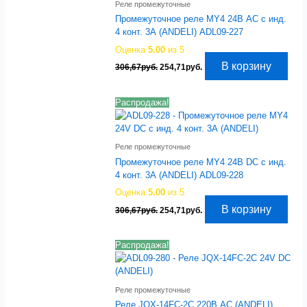
Реле промежуточные
Промежуточное реле MY4 24В AC с инд.
4 конт. 3А (ANDELI) ADL09-227
Оценка
5.00
из 5
Первоначальная
Текущая
В корзину
306,67
руб.
254,71
руб.
цена
цена:
составляла
254,71руб..
306,67руб..
Распродажа!
Реле промежуточные
Промежуточное реле MY4 24В DC с инд.
4 конт. 3А (ANDELI) ADL09-228
Оценка
5.00
из 5
Первоначальная
Текущая
В корзину
306,67
руб.
254,71
руб.
цена
цена:
составляла
254,71руб..
306,67руб..
Распродажа!
Реле промежуточные
Реле JQX-14FC-2C 220В AC (ANDELI)