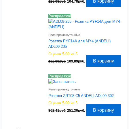
Первоначальная
Текущая
В корзину
126,08
руб.
104,78
руб.
цена
цена:
составляла
104,78руб..
126,08руб..
Распродажа!
Реле промежуточные
Розетка PYF14A для MY4 (ANDELI)
ADL09-235
Оценка
5.00
из 5
Первоначальная
Текущая
В корзину
132,89
руб.
109,89
руб.
цена
цена:
составляла
109,89руб..
132,89руб..
Распродажа!
Реле промежуточные
Розетка ZRT08-C5 ANDELI ADL09-302
Оценка
5.00
из 5
Первоначальная
Текущая
В корзину
302,41
руб.
251,30
руб.
цена
цена:
составляла
251,30руб..
302,41руб..