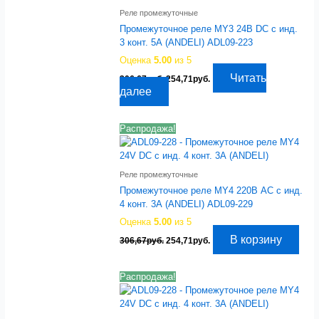
Реле промежуточные
Промежуточное реле MY3 24В DC с инд.
3 конт. 5А (ANDELI) ADL09-223
Оценка
5.00
из 5
Первоначальная
Текущая
Читать
306,67
руб.
254,71
руб.
цена
цена:
далее
составляла
254,71руб..
306,67руб..
Распродажа!
Реле промежуточные
Промежуточное реле MY4 220В AC с инд.
4 конт. 3А (ANDELI) ADL09-229
Оценка
5.00
из 5
Первоначальная
Текущая
В корзину
306,67
руб.
254,71
руб.
цена
цена:
составляла
254,71руб..
306,67руб..
Распродажа!