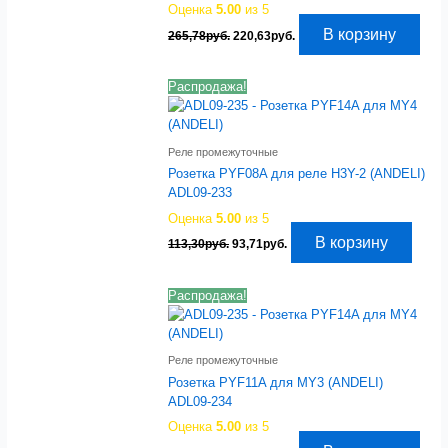
Оценка
5.00
из 5
Первоначальная
Текущая
В корзину
265,78
руб.
220,63
руб.
цена
цена:
составляла
220,63руб..
265,78руб..
Распродажа!
Реле промежуточные
Розетка PYF08A для реле H3Y-2 (ANDELI)
ADL09-233
Оценка
5.00
из 5
Первоначальная
Текущая
В корзину
113,30
руб.
93,71
руб.
цена
цена:
составляла
93,71руб..
113,30руб..
Распродажа!
Реле промежуточные
Розетка PYF11A для MY3 (ANDELI)
ADL09-234
Оценка
5.00
из 5