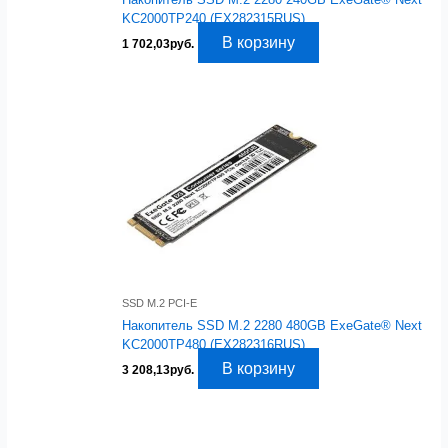
KC2000TP240 (EX282315RUS)
В корзину
1 702,03
руб.
SSD M.2 PCI-E
Накопитель SSD M.2 2280 480GB ExeGate® Next
KC2000TP480 (EX282316RUS)
В корзину
3 208,13
руб.