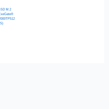
SSD M.2
ExeGate®
2000TP512
S)