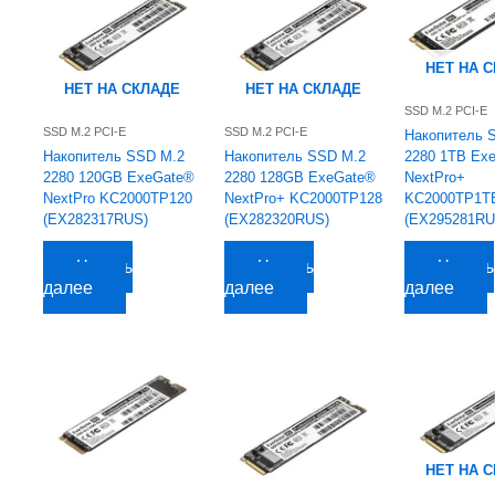
НЕТ НА 
НЕТ НА СКЛАДЕ
НЕТ НА СКЛАДЕ
SSD M.2 PCI-E
SSD M.2 PCI-E
SSD M.2 PCI-E
Накопитель 
Накопитель SSD M.2
Накопитель SSD M.2
2280 1TB Ex
2280 120GB ExeGate®
2280 128GB ExeGate®
NextPro+
NextPro KC2000TP120
NextPro+ KC2000TP128
KC2000TP1T
(EX282317RUS)
(EX282320RUS)
(EX295281RU
3 239,65
руб.
3 352,95
руб.
14 782,45
руб.
Читать
Читать
Читать
далее
далее
далее
НЕТ НА 