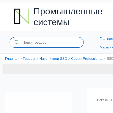
Перейти
к
Промышленные
содержимому
системы
Главна
Поиск
товаров
Магази
Главная
Товары
Накопители SSD
Серия Professional
SSD
Показаны 