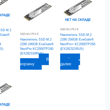
СКЛАДЕ
НЕТ НА СКЛАДЕ
SSD M.2 PCI-E
SSD M.2
SSD M.2 PCI-E
eGate®
Накопитель SSD M.2
Накопитель SSD M.2
2280 256GB ExeGate®
B
2280 240GB ExeGate®
NextPro+ KC2000TP256
S)
NextPro KC2000TP240
(EX282321RUS)
(EX282318RUS)
4 939,98
руб.
В
Читать
1 713,10
руб.
корзину
далее
СКЛАДЕ