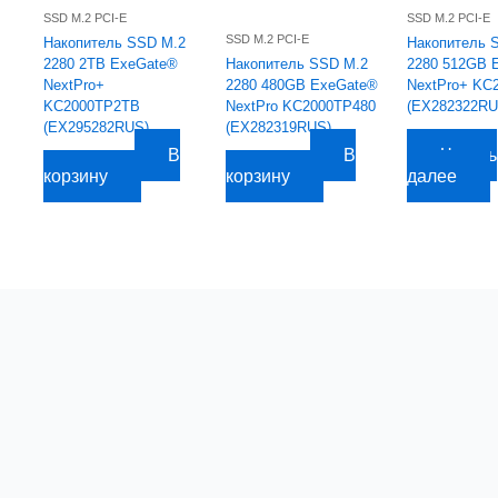
SSD M.2 PCI-E
SSD M.2 PCI-E
SSD M.2 PCI-E
Накопитель SSD M.2
Накопитель 
2280 2TB ExeGate®
Накопитель SSD M.2
2280 512GB 
NextPro+
2280 480GB ExeGate®
NextPro+ KC
KC2000TP2TB
NextPro KC2000TP480
(EX282322RU
(EX295282RUS)
(EX282319RUS)
8 874,75
руб.
В
В
Читать
11 961,92
руб.
3 230,28
руб.
корзину
корзину
далее