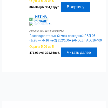
Оценка
5.00
из 5
Первоначальная
Текущая
В корзину
366,30
руб.
304,12
руб.
цена
цена:
составляла
304,12руб..
НЕТ НА
366,30руб..
Распродажа!
СКЛАДЕ
Аксессуары для сборки НКУ
Распределительный блок проходной РБП-95
(1х95 — 4х16 мм2) 232/100А (ANDELI) ADL16-400
Оценка
5.00
из 5
Первоначальная
Текущая
Читать далее
471,93
руб.
391,86
руб.
цена
цена:
составляла
391,86руб..
471,93руб..