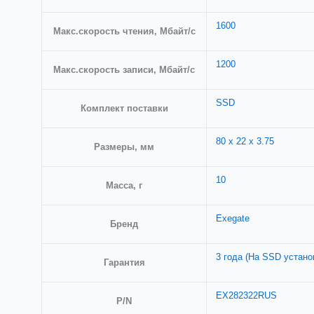
1600
Макс.скорость чтения, Мбайт/с
1200
Макс.скорость записи, Мбайт/с
SSD
Комплект поставки
80 x 22 x 3.75
Размеры, мм
10
Масса, г
Exegate
Бренд
3 года (На SSD устан
Гарантия
EX282322RUS
P/N