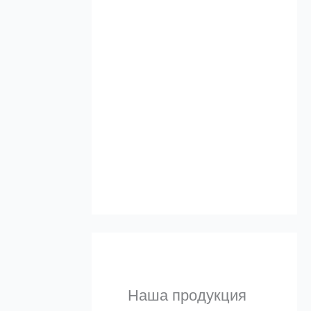
Альтернативы
а
и 
Узнать
Наша продукция