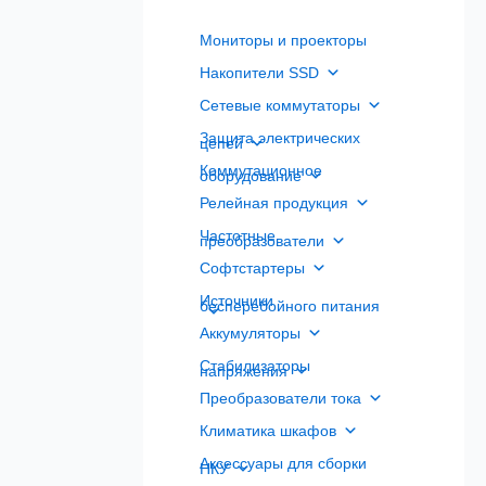
Мониторы и проекторы
Накопители SSD
Сетевые коммутаторы
Защита электрических
цепей
Коммутационное
оборудование
Релейная продукция
Частотные
преобразователи
Софтстартеры
Источники
бесперебойного питания
Аккумуляторы
Стабилизаторы
напряжения
Преобразователи тока
Климатика шкафов
Аксессуары для сборки
НКУ