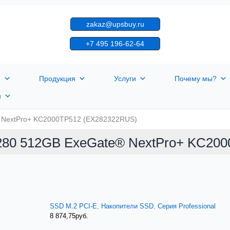
zakaz@upsbuy.ru
+7 495 196-62-64
я
Продукция
Услуги
Почему мы?
н
 NextPro+ KC2000TP512 (EX282322RUS)
280 512GB ExeGate® NextPro+ KC20
SSD M.2 PCI-E
,
Накопители SSD
,
Серия Professional
8 874,75
руб.