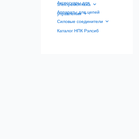
Аксессуары для
электромонтажа
Аппараты для цепей
управления
Силовые соединители
Каталог НПК Рэлсиб