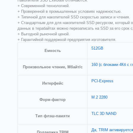
Накопители SSD ExeGate отличаются:
+ Современной технологией.
+ Проверенной в промышленных условиях надежностью.
+ Типичной для накопителей SSD cкоростью записи и чтения.
+ Стандартным для для накопителей SSD ресурсом, который обо
данных в терабайтах можно перезаписать на SSD за его срок 
+ Выгодной рыночной ценой.
+ Гарантийной поддержкой предприятия изготовителя.
512GB
Емкость
160 (с блоками 4Кб с 
Произвольное чтение, Мбайт/с
PCI-Express
Интерфейс
M.2 2280
Форм-фактор
TLC 3D NAND
Тип флэш-памяти
Да, TRIM активируетс
Поддержка TRIM