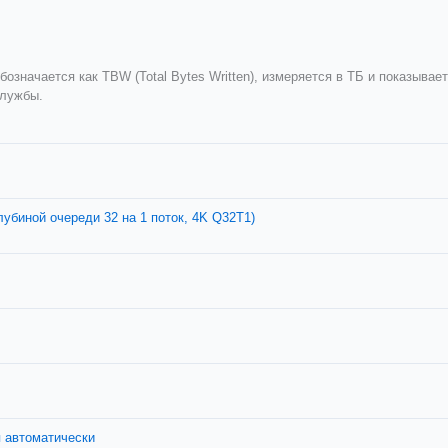
значается как TBW (Total Bytes Written), измеряется в ТБ и показывает
службы.
глубиной очереди 32 на 1 поток, 4K Q32T1)
я автоматически