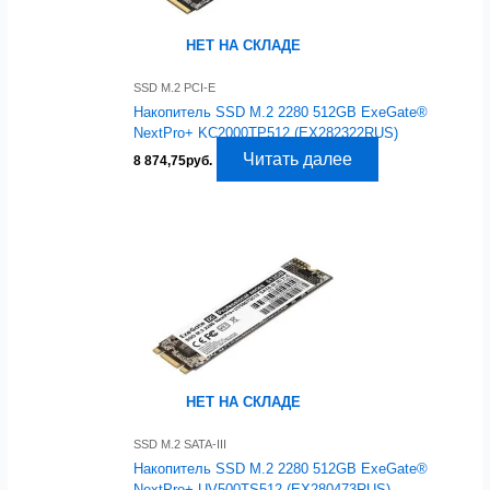
НЕТ НА СКЛАДЕ
SSD M.2 PCI-E
Накопитель SSD M.2 2280 512GB ExeGate®
NextPro+ KC2000TP512 (EX282322RUS)
Читать далее
8 874,75
руб.
НЕТ НА СКЛАДЕ
SSD M.2 SATA-III
Накопитель SSD M.2 2280 512GB ExeGate®
NextPro+ UV500TS512 (EX280473RUS)