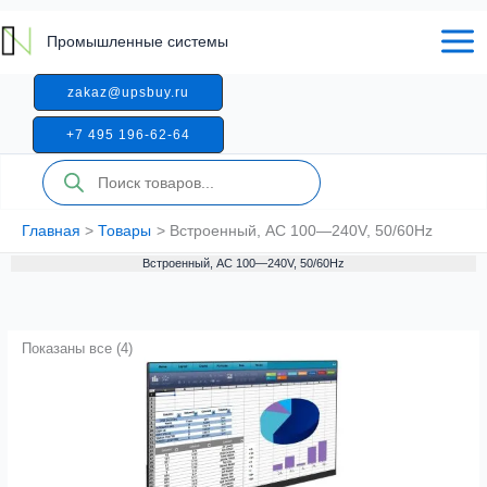
Перейти
к
Промышленные системы
содержимому
zakaz@upsbuy.ru
+7 495 196-62-64
Поиск
товаров
Главная
Товары
Встроенный, AC 100—240V, 50/60Hz
Встроенный, AC 100—240V, 50/60Hz
Показаны все (4)