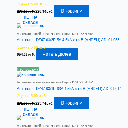
Оценка
5.00
из 5
Первоначальная
Текущая
В корзину
275,15
руб.
228,30
руб.
цена
цена:
НЕТ НА
составляла
228,30руб..
СКЛАДЕ
275,15руб..
Автоматический выключатель Серия DZ47-63 4.5kA
Авт. выкл. DZ47-63/3P 5A 4.5kA х-ка B (ANDELI) ADL01-033
Оценка
5.00
из 5
Читать далее
654,23
руб.
Распродажа!
Автоматический выключатель Серия DZ47-63 4.5kA
Авт. выкл. DZ47-63/1P 63A 4.5kA х-ка B (ANDELI) ADL01-014
Оценка
5.00
из 5
Первоначальная
Текущая
В корзину
271,75
руб.
225,74
руб.
цена
цена:
НЕТ НА
составляла
225,74руб..
СКЛАДЕ
271,75руб..
Автоматический выключатель Серия DZ47-63 4.5kA