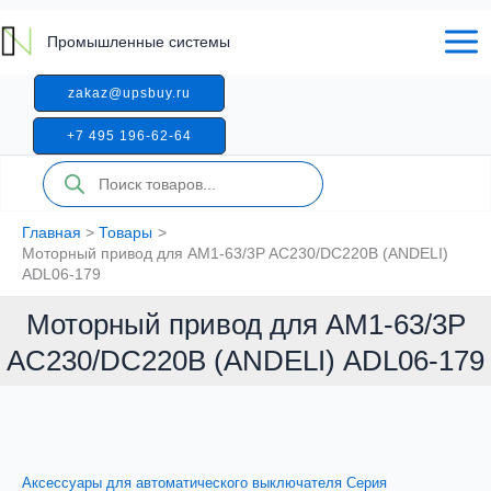
Перейти
к
Промышленные системы
содержимому
zakaz@upsbuy.ru
+7 495 196-62-64
Поиск
товаров
Главная
Товары
Моторный привод для AM1-63/3P AC230/DC220В (ANDELI)
ADL06-179
Моторный привод для AM1-63/3P
AC230/DC220В (ANDELI) ADL06-179
Аксессуары для автоматического выключателя Серия