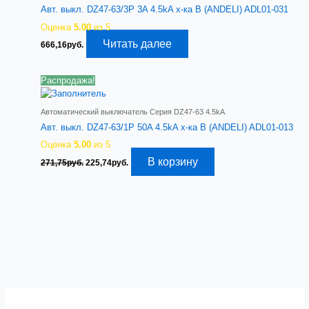
Авт. выкл. DZ47-63/3P 3A 4.5kA х-ка B (ANDELI) ADL01-031
Оценка
5.00
из 5
Читать далее
666,16
руб.
Распродажа!
Автоматический выключатель Серия DZ47-63 4.5kA
Авт. выкл. DZ47-63/1P 50A 4.5kA х-ка B (ANDELI) ADL01-013
Оценка
5.00
из 5
Первоначальная
Текущая
В корзину
271,75
руб.
225,74
руб.
цена
цена:
составляла
225,74руб..
271,75руб..