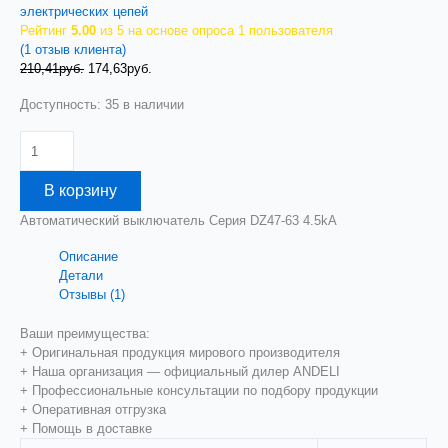
электрических цепей
Рейтинг
5.00
из 5 на основе опроса
1
пользователя
(
1
отзыв клиента)
Первоначальная
Текущая
210,41
руб.
174,63
руб.
цена
цена:
Доступность:
35 в наличии
составляла
174,63руб..
210,41руб..
Количество
товара
Авт.
В корзину
выкл.
DZ47-
Автоматический выключатель Серия DZ47-63 4.5kA
63/1P
25A
Описание
4.5kA
Детали
х-
Отзывы (1)
ка
B
Ваши преимущества:
(ANDELI)
+ Оригинальная продукция мирового производителя
ADL01-
+ Наша организация — официальный дилер ANDELI
010
+ Профессиональные консультации по подбору продукции
+ Оперативная отгрузка
+ Помощь в доставке