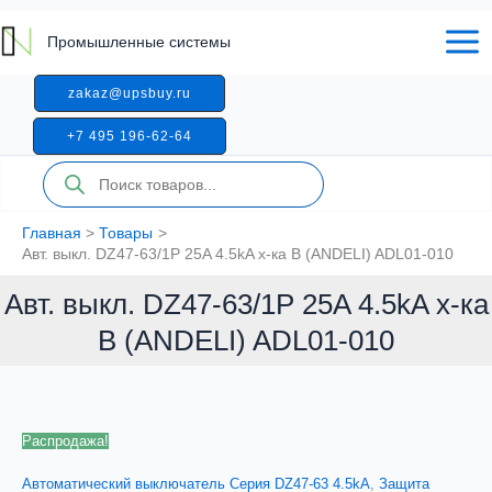
Перейти
выкл.
к
DZ47-
Промышленные системы
содержимому
63/1P
25A
zakaz@upsbuy.ru
4.5kA
х-
+7 495 196-62-64
ка
B
Поиск
товаров
(ANDELI)
ADL01-
010
Главная
Товары
Авт. выкл. DZ47-63/1P 25A 4.5kA х-ка B (ANDELI) ADL01-010
Авт. выкл. DZ47-63/1P 25A 4.5kA х-ка
B (ANDELI) ADL01-010
Распродажа!
Автоматический выключатель Серия DZ47-63 4.5kA
,
Защита