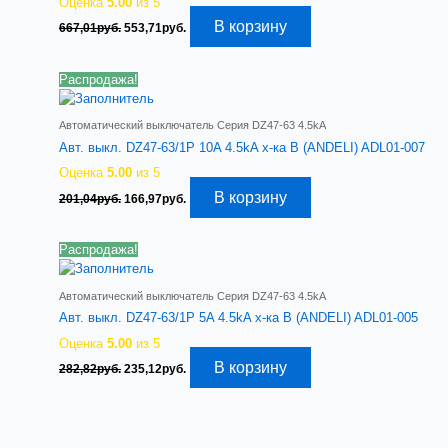
Оценка
5.00
из 5
Первоначальная
Текущая
В корзину
667,01
руб.
553,71
руб.
цена
цена:
составляла
553,71руб..
667,01руб..
Распродажа!
Автоматический выключатель Серия DZ47-63 4.5kA
Авт. выкл. DZ47-63/1P 10A 4.5kA х-ка B (ANDELI) ADL01-007
Оценка
5.00
из 5
Первоначальная
Текущая
В корзину
201,04
руб.
166,97
руб.
цена
цена:
составляла
166,97руб..
201,04руб..
Распродажа!
Автоматический выключатель Серия DZ47-63 4.5kA
Авт. выкл. DZ47-63/1P 5A 4.5kA х-ка B (ANDELI) ADL01-005
Оценка
5.00
из 5
Первоначальная
Текущая
В корзину
282,82
руб.
235,12
руб.
цена
цена:
составляла
235,12руб..
282,82руб..