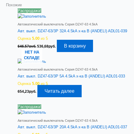
Похожие
Распродажа!
Автоматический выключатель Серия DZ47-63 4.5kA
Авт. выкл. DZ47-63/3P 32A 4.5kA х-ка B (ANDELI) ADL01-039
Оценка
5.00
из 5
Первоначальная
Текущая
В корзину
646,57
руб.
536,68
руб.
цена
цена:
НЕТ НА
составляла
536,68руб..
СКЛАДЕ
646,57руб..
Автоматический выключатель Серия DZ47-63 4.5kA
Авт. выкл. DZ47-63/3P 5A 4.5kA х-ка B (ANDELI) ADL01-033
Оценка
5.00
из 5
Читать далее
654,23
руб.
Распродажа!
Автоматический выключатель Серия DZ47-63 4.5kA
Авт. выкл. DZ47-63/3P 20A 4.5kA х-ка B (ANDELI) ADL01-037