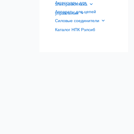
Аксессуары для
электромонтажа
Аппараты для цепей
управления
Силовые соединители
Каталог НПК Рэлсиб