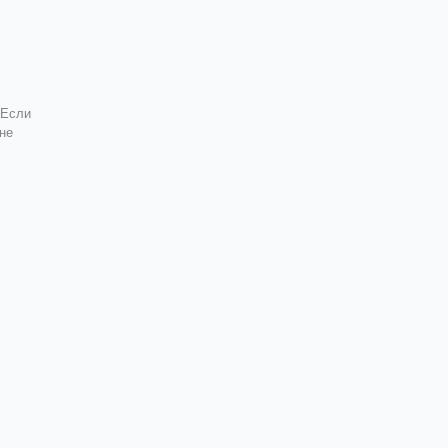
 Если
не