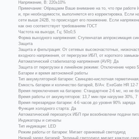
Напряжение, В: 220±10%
Примечание: Обращаем Ваше внимание на то, что при работе 
и, при необходимости, выполняется его корректировка. Если н
сети выше 242В, то происходит его понижение. Если напряжен
как оно соответствует требованиям ГОСТ
Частота на выходе, Гц: 50±0,5
Форма выходного напряжения: Ступенчатая аппроксимация си
Защита
Защита и фильтрация: От сетевых высокочастотных, низкочаст
входного напряжения, от перегрузки ИБП, от короткого замыкан
Автоматический стабилизатор напряжения (AVR): Да
Защита от перегрузки в линейном режиме: Отключение через 5
Батареи и время автономной работы
Тип аккумуляторной батареи: Свинцово-кислотная герметична
Емкость батареи и количество батарей, В/Ач: ExeGate HR 12-7 
Время переключения на батарею: Стандартное 2-6 мс, но не б
Время работы от аккумуляторов: 13,7 мин при нагрузке 30%, 7 
Время перезарядки батареи: 4-6 часов до уровня 90% заряда
Функция холодного старта: Да
Автоматический перезапуск ИБП при возобновлени подачи пит
Индикаторы и сигналы
Тип индикации: LED
Режим работы от батареи: Мигает оранжевый светодиод
Низкий заряд батарей: Зеленый светодиод мигает каждую секу