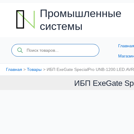
Перейти
к
Промышленные
содержимому
системы
Главна
Поиск
товаров
Магази
Главная
Товары
ИБП ExeGate SpecialPro UNB-1200.LED.AV
ИБП ExeGate Sp