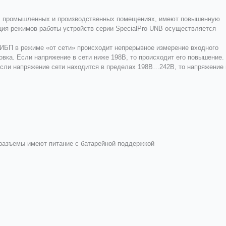
х, промышленных и производственных помещениях, имеют повышенную
ция режимов работы устройств серии SpecialPro UNB осуществляется
 ИБП в режиме «от сети» происходит непрерывное измерение входного
овка. Если напряжение в сети ниже 198В, то происходит его повышение.
Если напряжение сети находится в пределах 198В…242В, то напряжение 
разъемы имеют питание с батарейной поддержкой