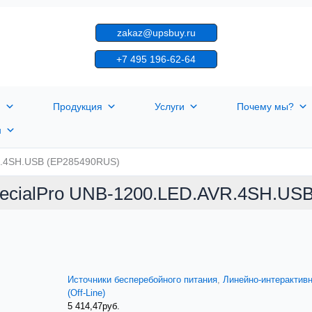
zakaz@upsbuy.ru
+7 495 196-62-64
я
Продукция
Услуги
Почему мы?
н
R.4SH.USB (EP285490RUS)
ecialPro UNB-1200.LED.AVR.4SH.US
Источники бесперебойного питания
,
Линейно-интерактив
(Off-Line)
5 414,47
руб.