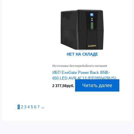
НЕТ НА СКЛАДЕ
Источники бесперебойного питания
ИБП ExeGate Power Back BNB-
650.LED.AVR.4C13 (EP285542RUS)
Читать далее
2 377,56
руб.
1
2
3
4
5
6
7
→