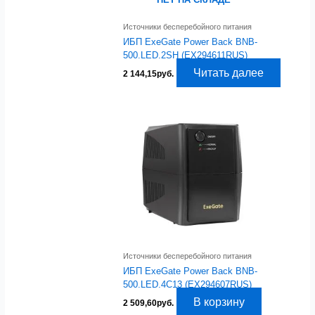
Источники бесперебойного питания
ИБП ExeGate Power Back BNB-
500.LED.2SH (EX294611RUS)
Читать далее
2 144,15
руб.
Источники бесперебойного питания
ИБП ExeGate Power Back BNB-
500.LED.4C13 (EX294607RUS)
В корзину
2 509,60
руб.