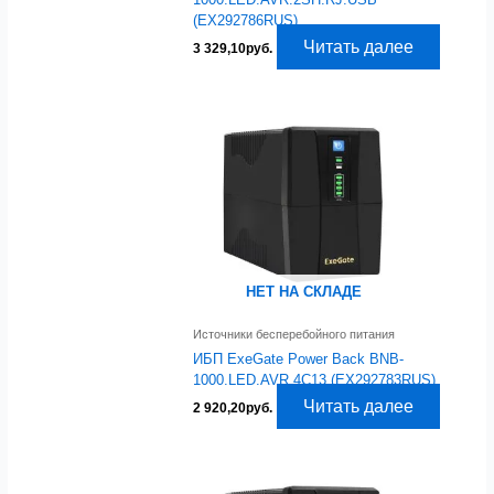
(EX292786RUS)
Читать далее
3 329,10
руб.
НЕТ НА СКЛАДЕ
Источники бесперебойного питания
ИБП ExeGate Power Back BNB-
1000.LED.AVR.4C13 (EX292783RUS)
Читать далее
2 920,20
руб.