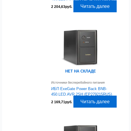
Читать далее
2 204,63
руб.
НЕТ НА СКЛАДЕ
Источники бесперебойного питания
ИБП ExeGate Power Back BNB-
450.LED.AVR.2SH (EP279215RUS)
Читать далее
2 169,71
руб.