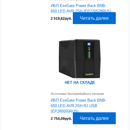
ИБП ExeGate Power Back BNB-
650.LED.AVR.2SH (EP276528RUS)
Читать далее
2 519,82
руб.
НЕТ НА СКЛАДЕ
Источники бесперебойного питания
ИБП ExeGate Power Back BNB-
650.LED.AVR.2SH.RJ.USB
(EP285555RUS)
Читать далее
2 754,09
руб.