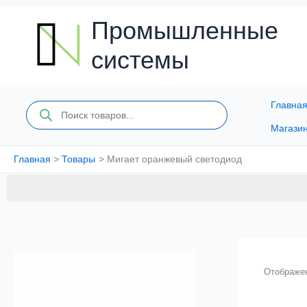
Перейти
к
Промышленные
содержимому
системы
Главна
Поиск
товаров
Магази
Главная
Товары
Мигает оранжевый светодиод
Отображен