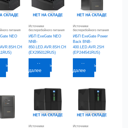
НА СКЛАДЕ
НЕТ НА СКЛАДЕ
НЕТ НА СКЛАДЕ
Источники
Источники
йного питания
бесперебойного питания
бесперебойного питания
Gate NEO
ИБП ExeGate NEO
ИБП ExeGate Power
NNB-
Back BNB-
.AVR.8SH.CH
850.LED.AVR.8SH.CH
400.LED.AVR.2SH
11RUS)
(EX295012RUS)
(EP244541RUS)
уб.
4 256,78
руб.
2 237,00
руб.
тать
Читать
Читать
далее
далее
НЕТ НА СКЛАДЕ
НЕТ НА СКЛАДЕ
Источники
Источники