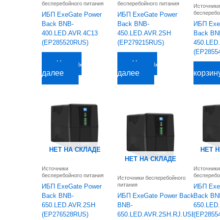
бесперебойного питания
бесперебойного питания
Источники
бесперебо
ИБП ExeGate Power
ИБП ExeGate Power
Back BNB-
Back BNB-
ИБП Exe
400.LED.AVR.4C13
450.LED.AVR.2SH
Back BN
(EP285520RUS)
(EP279215RUS)
450.LED
(EP2855
2 204,63
руб.
2 169,71
руб.
Читать
Читать
2 549,64
р
далее
далее
корзин
НЕТ НА СКЛАДЕ
НЕТ 
НЕТ НА СКЛАДЕ
Источники
Источники
бесперебойного питания
бесперебо
Источники бесперебойного
питания
ИБП ExeGate Power
ИБП Exe
Back BNB-
ИБП ExeGate Power Back
Back BN
650.LED.AVR.2SH
BNB-
650.LED
(EP276528RUS)
650.LED.AVR.2SH.RJ.USB
(EP2855