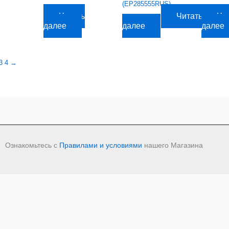
(EP285555RUS)
2 519,82
руб.
2 377,56
р
Читать
Читать
Чи
2 754,09
руб.
далее
далее
далее
3
4
→
Ознакомьтесь с
Правилами и условиями
нашего Магазина