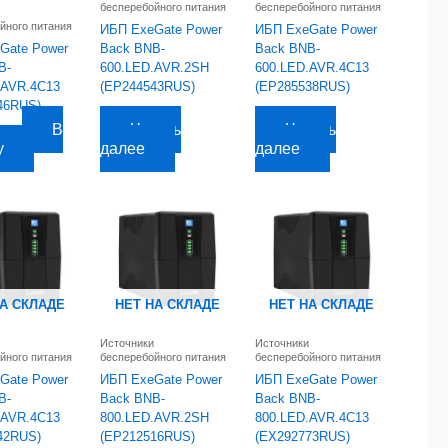
бесперебойного питания
бесперебойного питания
йного питания
ИБП ExeGate Power
ИБП ExeGate Power
Gate Power
Back BNB-
Back BNB-
B-
600.LED.AVR.2SH
600.LED.AVR.4C13
.AVR.4C13
(EP244543RUS)
(EP285538RUS)
46RUS)
2 403,97
руб.
2 353,71
руб.
В
Читать
Читать
уб.
у
далее
далее
НА СКЛАДЕ
НЕТ НА СКЛАДЕ
НЕТ НА СКЛАДЕ
Источники
Источники
йного питания
бесперебойного питания
бесперебойного питания
Gate Power
ИБП ExeGate Power
ИБП ExeGate Power
B-
Back BNB-
Back BNB-
.AVR.4C13
800.LED.AVR.2SH
800.LED.AVR.4C13
42RUS)
(EP212516RUS)
(EX292773RUS)