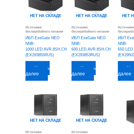
НЕТ НА СКЛАДЕ
НЕТ НА СКЛАДЕ
НЕТ 
Источники
Источники
Источники
бесперебойного питания
бесперебойного питания
бесперебо
ИБП ExeGate NEO
ИБП ExeGate NEO
ИБП Exe
NNB-
NNB-
NNB-
1000.LED.AVR.8SH.CH
600.LED.AVR.8SH.CH
650.LED
(EX293855RUS)
(EX293853RUS)
(EX2950
4 098,33
руб.
2 669,75
руб.
3 063,31
р
Читать
Читать
Чи
далее
далее
далее
НЕТ НА СКЛАДЕ
НЕТ НА СКЛАДЕ
Источники
Источники