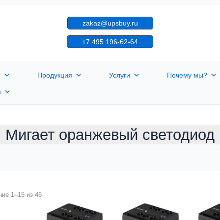
zakaz@upsbuy.ru
+7 495 196-62-64
я
Продукция
Услуги
Почему мы?
н
Мигает оранжевый светодиод
ие 1–15 из 46