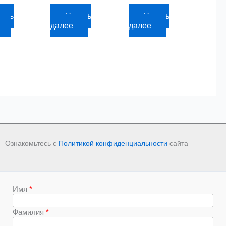
уб.
2 816,27
руб.
2 644,20
руб.
тать
Читать
Читать
далее
далее
Ознакомьтесь с
Политикой конфиденциальности
сайта
Имя
Фамилия