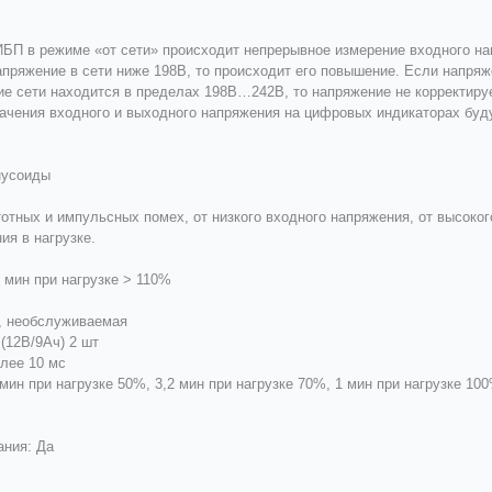
ИБП в режиме «от сети» происходит непрерывное измерение входного на
апряжение в сети ниже 198В, то происходит его повышение. Если напряж
ие сети находится в пределах 198В…242В, то напряжение не корректируе
значения входного и выходного напряжения на цифровых индикаторах буд
нусоиды
отных и импульсных помех, от низкого входного напряжения, от высоког
ия в нагрузке.
 мин при нагрузке > 110%
я, необслуживаемая
(12В/9Ач) 2 шт
олее 10 мс
мин при нагрузке 50%, 3,2 мин при нагрузке 70%, 1 мин при нагрузке 10
ания: Да