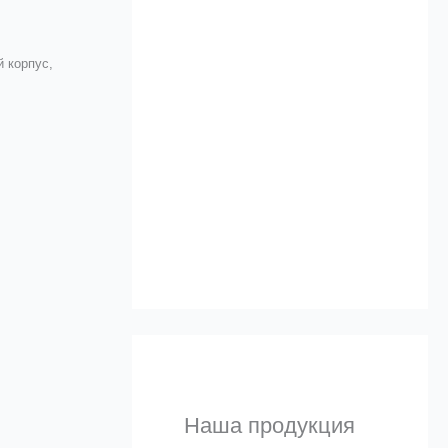
Альтернативы
 корпус,
а
и 
Узнать
Наша продукция