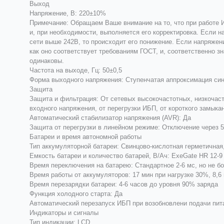
Выход
Напряжение, В: 220±10%
Примечание: Обращаем Ваше внимание на то, что при работе 
и, при необходимости, выполняется его корректировка. Если н
сети выше 242В, то происходит его понижение. Если напряжен
как оно соответствует требованиям ГОСТ, и, соответственно 
одинаковы.
Частота на выходе, Гц: 50±0,5
Форма выходного напряжения: Ступенчатая аппроксимация си
Защита
Защита и фильтрация: От сетевых высокочастотных, низкочаст
входного напряжения, от перегрузки ИБП, от короткого замыкан
Автоматический стабилизатор напряжения (AVR): Да
Защита от перегрузки в линейном режиме: Отключение через 5
Батареи и время автономной работы
Тип аккумуляторной батареи: Свинцово-кислотная герметична
Емкость батареи и количество батарей, В/Ач: ExeGate HR 12-9 
Время переключения на батарею: Стандартное 2-6 мс, но не б
Время работы от аккумуляторов: 17 мин при нагрузке 30%, 8,6 
Время перезарядки батареи: 4-6 часов до уровня 90% заряда
Функция холодного старта: Да
Автоматический перезапуск ИБП при возобновлени подачи пит
Индикаторы и сигналы
Тип индикации: LCD