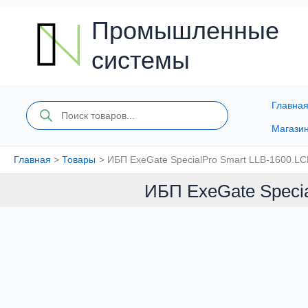
Перейти
к
Промышленные
содержимому
системы
Главна
Поиск
товаров
Магази
Главная
Товары
ИБП ExeGate SpecialPro Smart LLB-1600.L
ИБП ExeGate Speci