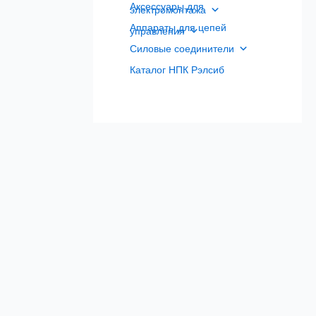
Аксессуары для
электромонтажа
Аппараты для цепей
управления
Силовые соединители
Каталог НПК Рэлсиб