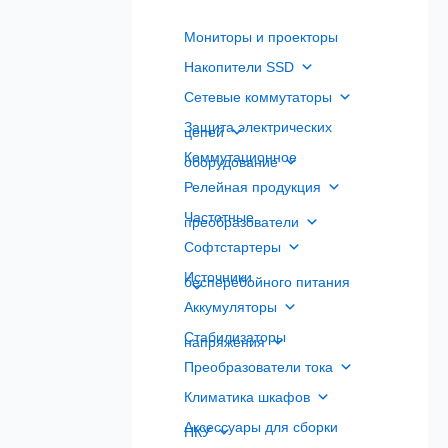
Мониторы и проекторы
Накопители SSD
Сетевые коммутаторы
Защита электрических
цепей
Коммутационное
оборудование
Релейная продукция
Частотные
преобразователи
Софтстартеры
Источники
бесперебойного питания
Аккумуляторы
Стабилизаторы
напряжения
Преобразователи тока
Климатика шкафов
Аксессуары для сборки
НКУ