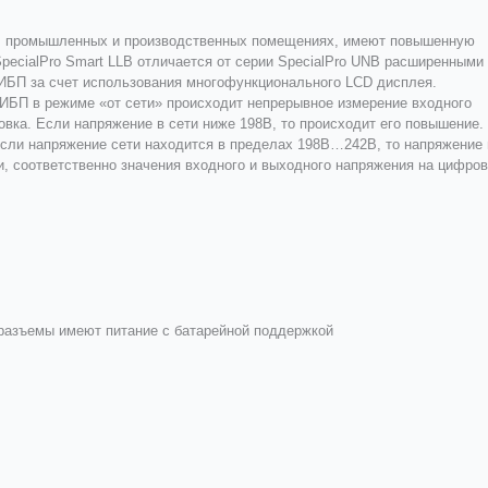
х, промышленных и производственных помещениях, имеют повышенную
SpecialPro Smart LLB отличается от серии SpecialPro UNB расширенными
ИБП за счет использования многофункционального LCD дисплея.
 ИБП в режиме «от сети» происходит непрерывное измерение входного
овка. Если напряжение в сети ниже 198В, то происходит его повышение.
Если напряжение сети находится в пределах 198В…242В, то напряжение 
 и, соответственно значения входного и выходного напряжения на цифро
разъемы имеют питание с батарейной поддержкой