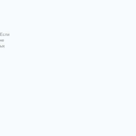
 Если
не
вых