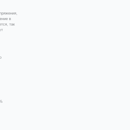
пряжения,
ение в
тся, так
ут
о
0%