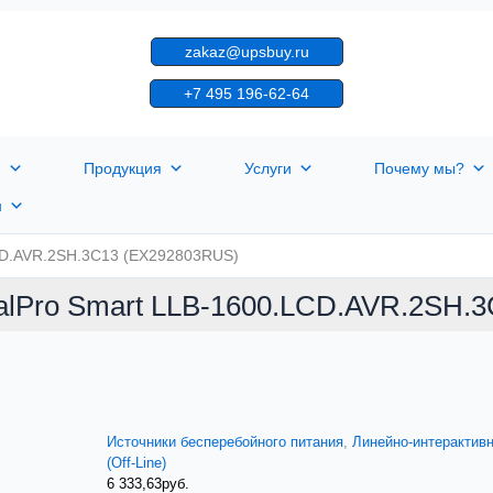
zakaz@upsbuy.ru
+7 495 196-62-64
я
Продукция
Услуги
Почему мы?
н
CD.AVR.2SH.3C13 (EX292803RUS)
alPro Smart LLB-1600.LCD.AVR.2SH.
Источники бесперебойного питания
,
Линейно-интерактив
(Off-Line)
6 333,63
руб.