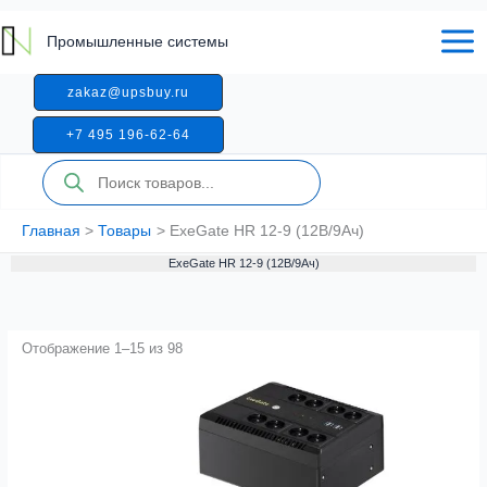
Перейти
к
Промышленные системы
содержимому
zakaz@upsbuy.ru
+7 495 196-62-64
Поиск
товаров
Главная
Товары
ExeGate HR 12-9 (12В/9Ач)
ExeGate HR 12-9 (12В/9Ач)
Отображение 1–15 из 98