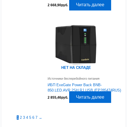
Читать далее
2 668,90
руб.
НЕТ НА СКЛАДЕ
Источники бесперебойного питания
ИБП ExeGate Power Back BNB-
850.LED.AVR.2SH.RJ.USB (EP285474RUS)
Читать далее
2 855,46
руб.
1
2
3
4
5
6
7
→