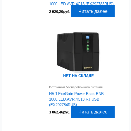
1000.LED.AVR.4C13 (EX292783RUS)
Читать далее
2 920,20
руб.
НЕТ НА СКЛАДЕ
Источники бесперебойного питания
ИБП ExeGate Power Back BNB-
1000.LED.AVR.4C13.RJ.USB
(EX292784RUS)
Читать далее
3 062,46
руб.