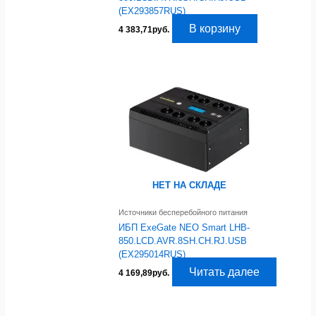
(EX293857RUS)
В корзину
4 383,71
руб.
НЕТ НА СКЛАДЕ
Источники бесперебойного питания
ИБП ExeGate NEO Smart LHB-
850.LCD.AVR.8SH.CH.RJ.USB
(EX295014RUS)
Читать далее
4 169,89
руб.