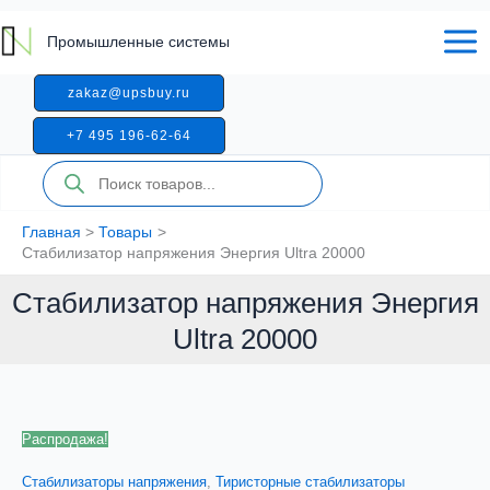
Перейти
напряжения
к
Энергия
Промышленные системы
содержимому
Ultra
20000
zakaz@upsbuy.ru
+7 495 196-62-64
Поиск
товаров
Главная
Товары
Стабилизатор напряжения Энергия Ultra 20000
Стабилизатор напряжения Энергия
Ultra 20000
Распродажа!
Стабилизаторы напряжения
,
Тиристорные стабилизаторы