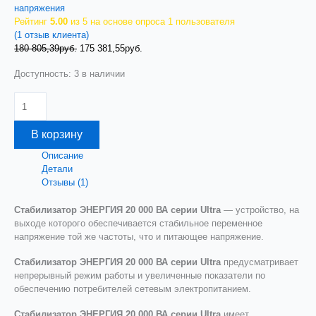
напряжения
Рейтинг
5.00
из 5 на основе опроса
1
пользователя
(
1
отзыв клиента)
Первоначальная
Текущая
180 805,39
руб.
175 381,55
руб.
цена
цена:
Доступность:
3 в наличии
составляла
175
180
381,55руб..
Количество
805,39руб..
товара
Стабилизатор
В корзину
напряжения
Энергия
Описание
Ultra
Детали
20000
Отзывы (1)
Стабилизатор ЭНЕРГИЯ 20 000 ВА серии Ultra
— устройство, на
выходе которого обеспечивается стабильное переменное
напряжение той же частоты, что и питающее напряжение.
Стабилизатор ЭНЕРГИЯ 20 000 ВА серии Ultra
предусматривает
непрерывный режим работы и увеличенные показатели по
обеспечению потребителей сетевым электропитанием.
Стабилизатор ЭНЕРГИЯ 20 000 ВА серии Ultra
имеет