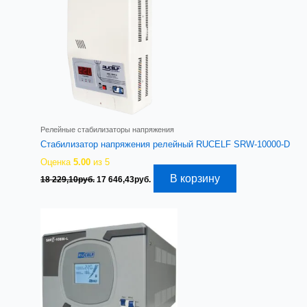
Релейные стабилизаторы напряжения
Стабилизатор напряжения релейный RUCELF SRW-10000-D
Оценка
5.00
из 5
Первоначальная
Текущая
В корзину
18 229,10
руб.
17 646,43
руб.
цена
цена:
составляла
17
18
646,43руб..
229,10руб..