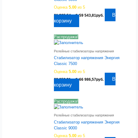
Оценка
5.00
из 5
Первоначальная
Текущая
В
61 385,54
руб.
59 543,81
руб.
цена
цена:
корзину
составляла
59
61
543,81руб..
385,54руб..
Распродажа!
Релейные стабилизаторы напряжения
Стабилизатор напряжения Энергия
Classic 7500
Оценка
5.00
из 5
Первоначальная
Текущая
В
69 058,31
руб.
66 986,57
руб.
цена
цена:
корзину
составляла
66
69
986,57руб..
058,31руб..
Распродажа!
Релейные стабилизаторы напряжения
Стабилизатор напряжения Энергия
Classic 9000
Оценка
5.00
из 5