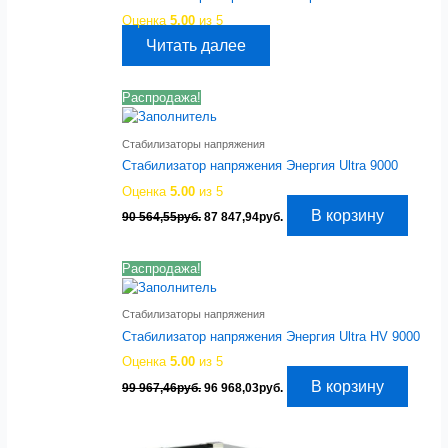
Оценка
5.00
из 5
Читать далее
Распродажа!
Стабилизаторы напряжения
Стабилизатор напряжения Энергия Ultra 9000
Оценка
5.00
из 5
Первоначальная
Текущая
В корзину
90 564,55
руб.
87 847,94
руб.
цена
цена:
составляла
87
90
847,94руб..
Распродажа!
564,55руб..
Стабилизаторы напряжения
Стабилизатор напряжения Энергия Ultra HV 9000
Оценка
5.00
из 5
Первоначальная
Текущая
В корзину
99 967,46
руб.
96 968,03
руб.
цена
цена:
составляла
96
99
968,03руб..
967,46руб..