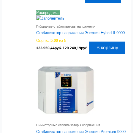
цена
цена:
составляла
81
83
033,86руб..
Распродажа!
540,05руб..
Гибридные стабилизаторы напряжения
Стабилизатор напряжения Энергия Hybrid II 9000
Оценка
5.00
из 5
Первоначальная
Текущая
В корзину
123 959,44
руб.
120 240,19
руб.
цена
цена:
составляла
120
123
240,19руб..
959,44руб..
Симисторные стабилизаторы напряжения
Стабилизатор напряжения Энергия Premium 9000