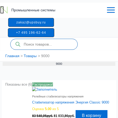
Перейти
к
Промышленные системы
содержимому
zakaz@upsbuy.ru
+7 495 196-62-64
Поиск
товаров
Главная
Товары
9000
9000
Показаны все (6)
Распродажа!
Релейные стабилизаторы напряжения
Стабилизатор напряжения Энергия Classic 9000
Оценка
5.00
из 5
Первоначальная
Текущая
В корзину
83 540,05
руб.
81 033,86
руб.