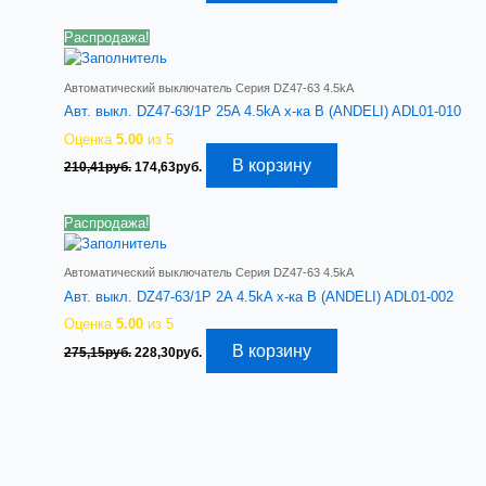
составляла
230,86руб..
277,71руб..
Распродажа!
Автоматический выключатель Серия DZ47-63 4.5kA
Авт. выкл. DZ47-63/1P 25A 4.5kA х-ка B (ANDELI) ADL01-010
Оценка
5.00
из 5
Первоначальная
Текущая
В корзину
210,41
руб.
174,63
руб.
цена
цена:
составляла
174,63руб..
210,41руб..
Распродажа!
Автоматический выключатель Серия DZ47-63 4.5kA
Авт. выкл. DZ47-63/1P 2A 4.5kA х-ка B (ANDELI) ADL01-002
Оценка
5.00
из 5
Первоначальная
Текущая
В корзину
275,15
руб.
228,30
руб.
цена
цена:
составляла
228,30руб..
275,15руб..