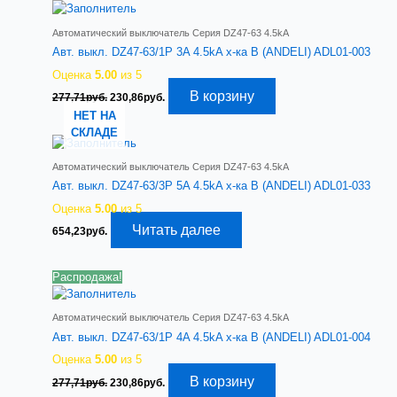
Автоматический выключатель Серия DZ47-63 4.5kA
Авт. выкл. DZ47-63/1P 3A 4.5kA х-ка B (ANDELI) ADL01-003
Оценка
5.00
из 5
Первоначальная
Текущая
В корзину
277,71
руб.
230,86
руб.
цена
цена:
НЕТ НА
составляла
230,86руб..
СКЛАДЕ
277,71руб..
Автоматический выключатель Серия DZ47-63 4.5kA
Авт. выкл. DZ47-63/3P 5A 4.5kA х-ка B (ANDELI) ADL01-033
Оценка
5.00
из 5
Читать далее
654,23
руб.
Распродажа!
Автоматический выключатель Серия DZ47-63 4.5kA
Авт. выкл. DZ47-63/1P 4A 4.5kA х-ка B (ANDELI) ADL01-004
Оценка
5.00
из 5
Первоначальная
Текущая
В корзину
277,71
руб.
230,86
руб.
цена
цена: