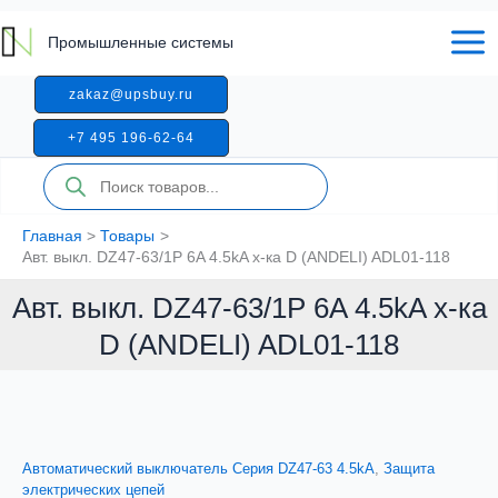
Перейти
к
Промышленные системы
содержимому
zakaz@upsbuy.ru
+7 495 196-62-64
Поиск
товаров
Главная
Товары
Авт. выкл. DZ47-63/1P 6A 4.5kA х-ка D (ANDELI) ADL01-118
Авт. выкл. DZ47-63/1P 6A 4.5kA х-ка
D (ANDELI) ADL01-118
Автоматический выключатель Серия DZ47-63 4.5kA
,
Защита
электрических цепей