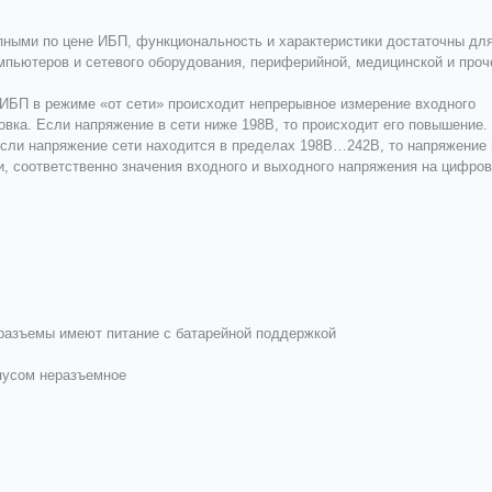
пными по цене ИБП, функциональность и характеристики достаточны дл
пьютеров и сетевого оборудования, периферийной, медицинской и проч
 ИБП в режиме «от сети» происходит непрерывное измерение входного
овка. Если напряжение в сети ниже 198В, то происходит его повышение.
Если напряжение сети находится в пределах 198В…242В, то напряжение 
 и, соответственно значения входного и выходного напряжения на цифро
разъемы имеют питание с батарейной поддержкой
пусом неразъемное