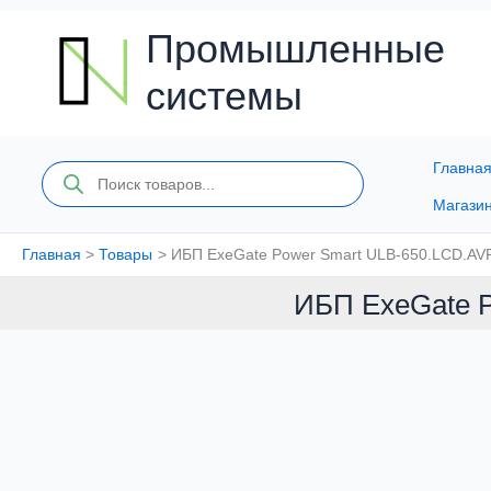
Перейти
к
Промышленные
содержимому
системы
Главна
Поиск
товаров
Магази
Главная
Товары
ИБП ExeGate Power Smart ULB-650.LCD.AV
ИБП ExeGate 