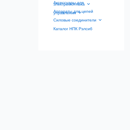
Аксессуары для
электромонтажа
Аппараты для цепей
управления
Силовые соединители
Каталог НПК Рэлсиб