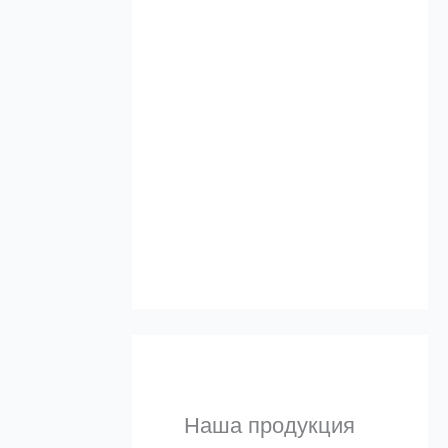
Альтернативы
а
и 
Узнать
Наша продукция