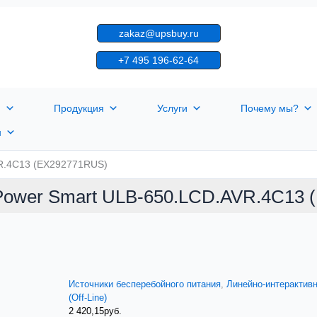
zakaz@upsbuy.ru
+7 495 196-62-64
я
Продукция
Услуги
Почему мы?
н
R.4C13 (EX292771RUS)
Power Smart ULB-650.LCD.AVR.4C13 
Источники бесперебойного питания
,
Линейно-интерактив
(Off-Line)
2 420,15
руб.