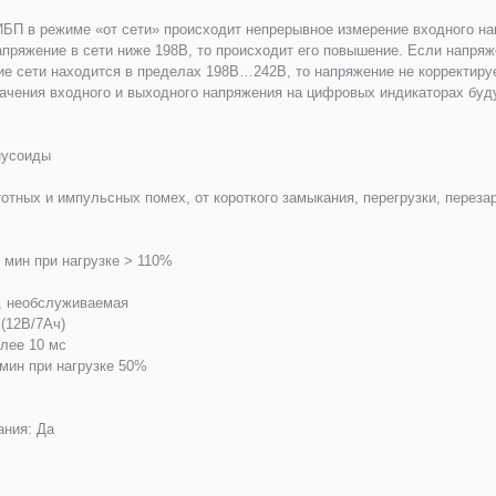
ИБП в режиме «от сети» происходит непрерывное измерение входного на
апряжение в сети ниже 198В, то происходит его повышение. Если напряж
ие сети находится в пределах 198В…242В, то напряжение не корректируе
значения входного и выходного напряжения на цифровых индикаторах буд
нусоиды
отных и импульсных помех, от короткого замыкания, перегрузки, переза
 мин при нагрузке > 110%
я, необслуживаемая
 (12В/7Ач)
олее 10 мс
 мин при нагрузке 50%
ания: Да