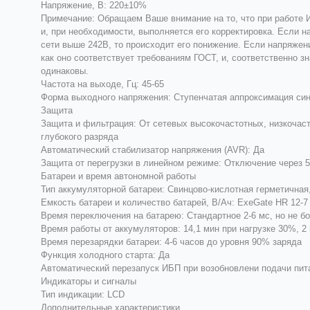
Напряжение, В: 220±10%
Примечание: Обращаем Ваше внимание на то, что при работе 
и, при необходимости, выполняется его корректировка. Если н
сети выше 242В, то происходит его понижение. Если напряжен
как оно соответствует требованиям ГОСТ, и, соответственно 
одинаковы.
Частота на выходе, Гц: 45-65
Форма выходного напряжения: Ступенчатая аппроксимация си
Защита
Защита и фильтрация: От сетевых высокочастотных, низкочаст
глубокого разряда
Автоматический стабилизатор напряжения (AVR): Да
Защита от перегрузки в линейном режиме: Отключение через 5
Батареи и время автономной работы
Тип аккумуляторной батареи: Свинцово-кислотная герметична
Емкость батареи и количество батарей, В/Ач: ExeGate HR 12-7
Время переключения на батарею: Стандартное 2-6 мс, но не б
Время работы от аккумуляторов: 14,1 мин при нагрузке 30%, 2
Время перезарядки батареи: 4-6 часов до уровня 90% заряда
Функция холодного старта: Да
Автоматический перезапуск ИБП при возобновлени подачи пит
Индикаторы и сигналы
Тип индикации: LCD
Дополнительные характеристики