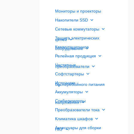
Мониторы и проекторы
Накопители SSD
Сетевые коммутаторы
Защита электрических
цепей
Коммутационное
оборудование
Релейная продукция
Частотные
преобразователи
Софтстартеры
Источники
бесперебойного питания
Аккумуляторы
Стабилизаторы
напряжения
Преобразователи тока
Климатика шкафов
Аксессуары для сборки
НКУ