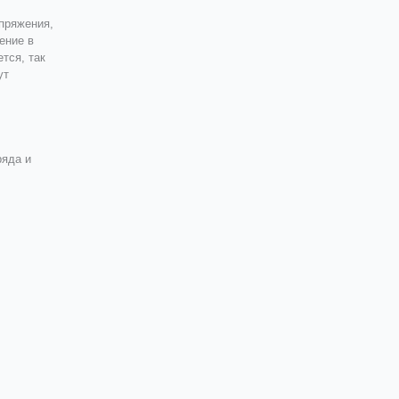
пряжения,
ение в
тся, так
ут
ряда и