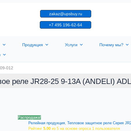
zakaz@upsbuy.ru
+7 495 196-62-64
я
Продукция
Услуги
Почему мы?
н
L09-012
ое реле JR28-25 9-13A (ANDELI) AD
Распродажа!
Релейная продукция
,
Тепловое защитное реле Серия JR2
Рейтинг
5.00
из 5 на основе опроса
1
пользователя