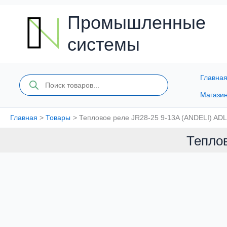
Перейти
к
Промышленные
содержимому
системы
Главна
Поиск
товаров
Магази
Главная
Товары
Тепловое реле JR28-25 9-13A (ANDELI) AD
Теплов