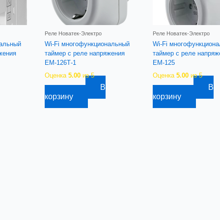
Реле Новатек-Электро
Реле Новатек-Электро
нальный
Wi-Fi многофункциональный
Wi-Fi многофункцион
жения
таймер с реле напряжения
таймер с реле напряж
ЕМ-126Т-1
ЕМ-125
Оценка
5.00
из 5
Оценка
5.00
из 5
В
В
10 806,79
руб.
10 573,37
руб.
корзину
корзину