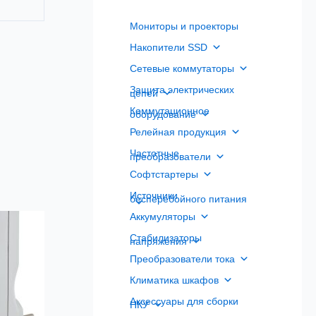
Мониторы и проекторы
Накопители SSD
Сетевые коммутаторы
Защита электрических
цепей
Коммутационное
оборудование
Релейная продукция
Частотные
преобразователи
Софтстартеры
Источники
бесперебойного питания
Аккумуляторы
Стабилизаторы
напряжения
Преобразователи тока
Климатика шкафов
Аксессуары для сборки
НКУ