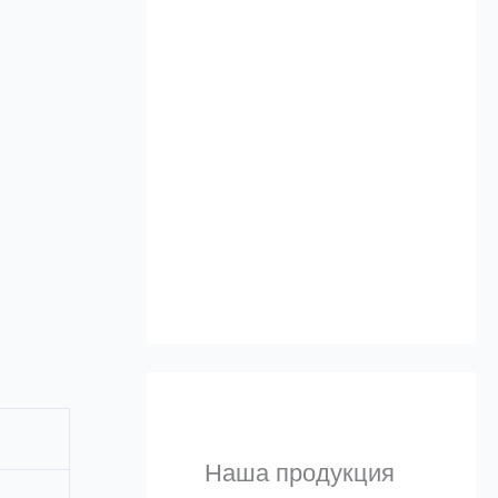
Альтернативы
а
и 
Узнать
Наша продукция