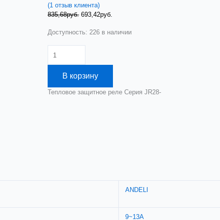
(
1
отзыв клиента)
Первоначальная
Текущая
835,68
руб.
693,42
руб.
цена
цена:
Доступность:
226 в наличии
составляла
693,42руб..
835,68руб..
Количество
товара
Тепловое
В корзину
реле
JR28-
Тепловое защитное реле Серия JR28-
25
9-
13A
(ANDELI)
ADL09-
012
ANDELI
9~13A