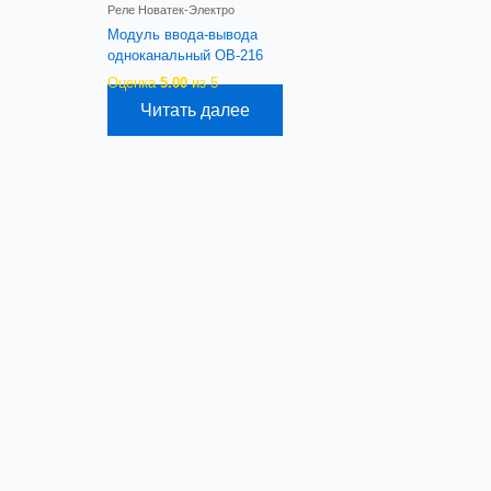
Реле Новатек-Электро
Модуль ввода-вывода
одноканальный ОВ-216
Оценка
5.00
из 5
Читать далее