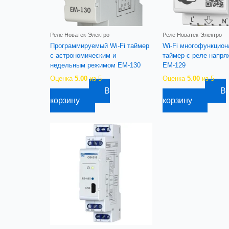
Реле Новатек-Электро
Реле Новатек-Электро
Программируемый Wi-Fi таймер
Wi-Fi многофункцио
с астрономическим и
таймер с реле напря
недельным режимом ЕМ-130
ЕМ-129
Оценка
5.00
из 5
Оценка
5.00
из 5
В
В
8 090,18
руб.
17 259,68
руб.
корзину
корзину