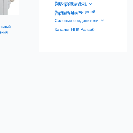
Аксессуары для
электромонтажа
Аппараты для цепей
управления
Силовые соединители
альный
Каталог НПК Рэлсиб
ения