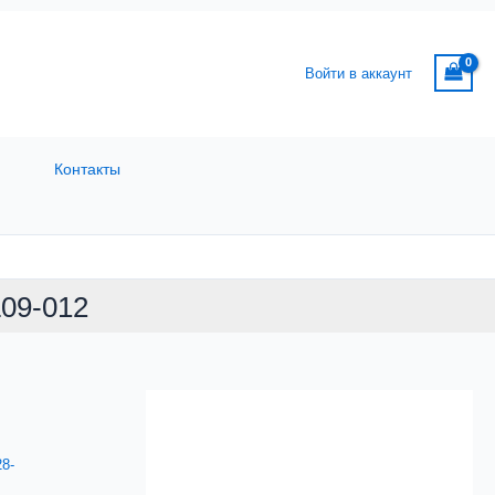
составляла
693,42руб..
реле
835,68руб..
JR28-
25
Войти в аккаунт
9-
13A
(ANDELI)
ADL09-
012
Контакты
L09-012
8-