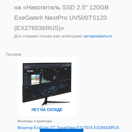
на «Накопитель SSD 2.5″ 120GB
ExeGate® NextPro UV500TS120
(EX276536RUS)»
Для отправки отзыва вам необходимо
авторизоваться
.
Похожие
НЕТ НА СКЛАДЕ
Мониторы и проекторы
Монитор ExeGate 27″ SmartView ES2707A EX294430RUS