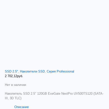
SSD 2.5"
,
Накопители SSD
,
Серия Professional
2 702,12
руб.
Нет в наличии
Накопитель SSD 2.5″ 120GB ExeGate NextPro UV500TS120 (SATA-
III, 3D TLC)
Описание