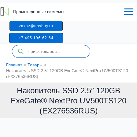
Перейти
к
Промышленные системы
содержимому
zakaz@upsbuy.ru
+7 495 196-62-64
Поиск
товаров
Главная
Товары
Накопитель SSD 2.5″ 120GB ExeGate® NextPro UV500TS120
(EX276536RUS)
Накопитель SSD 2.5″ 120GB
ExeGate® NextPro UV500TS120
(EX276536RUS)