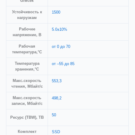
G/мсек
Устойчивость к
1500
нагрузкам
Рабочее
5.0±10%
напряжение, В
Рабочая
от 0 до 70
температура,°С
Температура
от –55 до 85
хранения,°С
Макс.скорость
553,3
чтения, Мбайт/с
Макс.скорость
498,2
записи, Мбайт/с
50
Ресурс (TBW), TB
Комплект
SSD