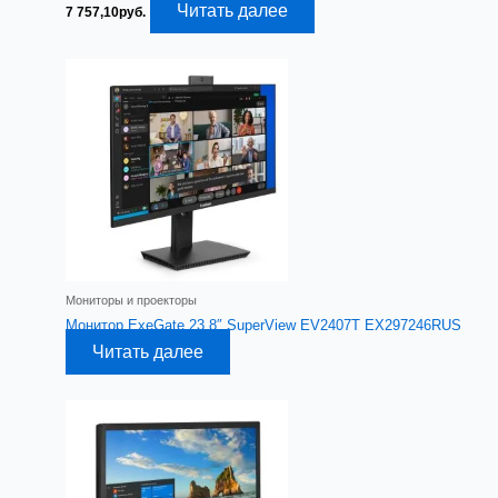
Читать далее
7 757,10
руб.
Мониторы и проекторы
Монитор ExeGate 23.8″ SuperView EV2407T EX297246RUS
Читать далее