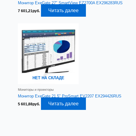
Монитор ExeGate 27″ SmartView EZ2700A EX296283RUS
Читать далее
7 601,21
руб.
НЕТ НА СКЛАДЕ
Мониторы и проекторы
Монитор ExeGate 21.5″ ProSmart EV2207 EX294426RUS
Читать далее
5 601,88
руб.