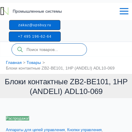
Перейти
контактные
к
ZB2-
Промышленные системы
содержимому
BE101,
1НР
zakaz@upsbuy.ru
(ANDELI)
ADL10-
+7 495 196-62-64
069
Поиск
товаров
Главная
Товары
Блоки контактные ZB2-BE101, 1НР (ANDELI) ADL10-069
Блоки контактные ZB2-BE101, 1НР
(ANDELI) ADL10-069
Распродажа!
Аппараты для цепей управления
,
Кнопки управления
,