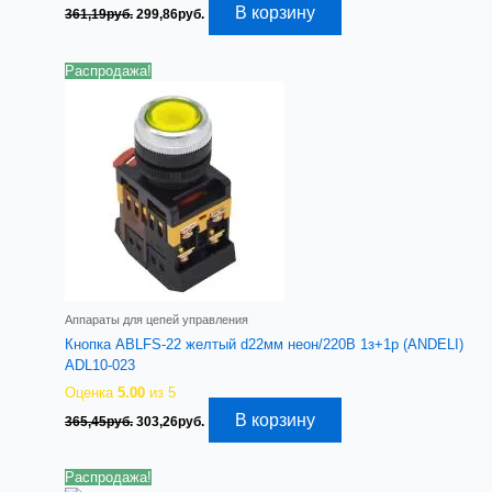
Первоначальная
Текущая
В корзину
361,19
руб.
299,86
руб.
цена
цена:
составляла
299,86руб..
361,19руб..
Распродажа!
Аппараты для цепей управления
Кнопка ABLFS-22 желтый d22мм неон/220В 1з+1р (ANDELI)
ADL10-023
Оценка
5.00
из 5
Первоначальная
Текущая
В корзину
365,45
руб.
303,26
руб.
цена
цена:
составляла
303,26руб..
365,45руб..
Распродажа!