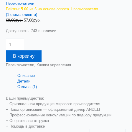
Переключатели
Рейтинг
5.00
из 5 на основе опроса
1
пользователя
(
1
отзыв клиента)
Первоначальная
Текущая
69,00
руб.
57,08
руб.
цена
цена:
Доступность:
743 в наличии
составляла
57,08руб..
69,00руб..
Количество
товара
Блоки
В корзину
контактные
ZB2-
Переключатели, Кнопки управления
BE101,
1НР
Описание
(ANDELI)
Детали
ADL10-
Отзывы (1)
069
Ваши преимущества:
+ Оригинальная продукция мирового производителя
+ Наша организация — официальный дилер ANDELI
+ Профессиональные консультации по подбору продукции
+ Оперативная отгрузка
+ Помощь в доставке