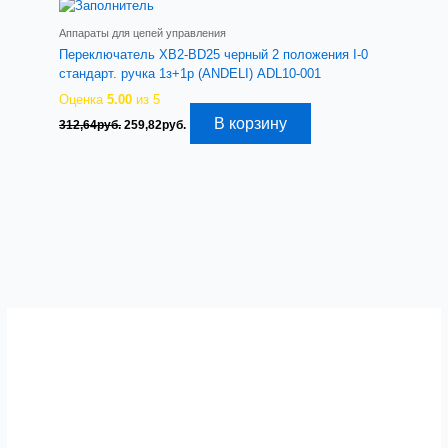
Аппараты для цепей управления
Переключатель XB2-BD25 черный 2 положения I-0
стандарт. ручка 1з+1р (ANDELI) ADL10-001
Оценка
5.00
из 5
Первоначальная
Текущая
В корзину
312,64
руб.
259,82
руб.
цена
цена:
составляла
259,82руб..
312,64руб..