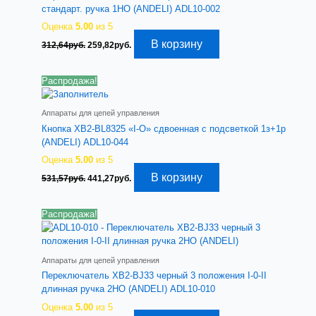
стандарт. ручка 1НО (ANDELI) ADL10-002
Оценка
5.00
из 5
Первоначальная
Текущая
В корзину
312,64
руб.
259,82
руб.
цена
цена:
составляла
259,82руб..
312,64руб..
Распродажа!
Аппараты для цепей управления
Кнопка XB2-BL8325 «I-O» сдвоенная с подсветкой 1з+1р
(ANDELI) ADL10-044
Оценка
5.00
из 5
Первоначальная
Текущая
В корзину
531,57
руб.
441,27
руб.
цена
цена:
составляла
441,27руб..
531,57руб..
Распродажа!
Аппараты для цепей управления
Переключатель XB2-BJ33 черный 3 положения I-0-II
длинная ручка 2НО (ANDELI) ADL10-010
Оценка
5.00
из 5