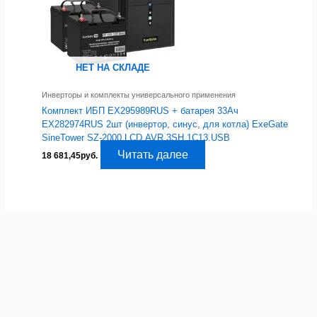
НЕТ НА СКЛАДЕ
Инверторы и комплекты универсального применения
Комплект ИБП EX295989RUS + батарея 33Aч
EX282974RUS 2шт (инвертор, синус, для котла) ExeGate
SineTower SZ-2000.LCD.AVR.3SH.1C13.USB
Читать далее
18 681,45
руб.