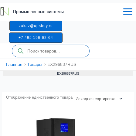
Перейти
к
Промышленные системы
содержимому
zakaz@upsbuy.ru
+7 495 196-62-64
Поиск
товаров
Главная
Товары
EX296837RUS
EX296837RUS
Отображение единственного товара