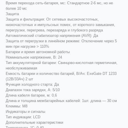
Время перехода сеть-батарея, мс: Стандартное 2-6 мс, но не
более 10 мс
Защита
Защита и фильтрация: От сетевых высокочастотных,
низкочастотных и импульсных помех, от короткого замыкания,
перегрузки, перегрева, перезаряда и глубокого разряда
Автоматический стабилизатор напряжения (AVR): Да
Защита от перегрузки в линейном режиме: Отключение через 5
мин при нагрузке > 110%
Батареи и время автономной работы
Номинальное напряжение, В: 24
Тип аккумуляторной батареи: Свинцово-кислотная герметичная,
необслуживаемая
Емкость батареи и количество батарей, В/Ач: ExeGate DT 1233
(12В/33Ач) 2 шт
Функция холодного старта: Да
Диапазон тока зарядки, А: 5/10
Длина кабеля батареи, м: 0,6
Длина и толщина межбатарейных кабелей: 1шт. длина — 30 см
Клеммы: M8
Индикаторы и сигналы
Тип индикации: LCD
Дополнительные характеристики
Температура, °С: 0-40