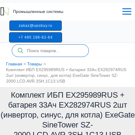
Перейти
к
Промышленные системы
содержимому
zakaz@upsbuy.ru
+7 495 196-62-64
Поиск
товаров
Главная
Товары
Комплект ИБП EX295989RUS + батарея 33Aч EX282974RUS
2шт (инвертор, синус, для котла) ExeGate SineTower SZ-
2000.LCD.AVR.3SH.1C13.USB
Комплект ИБП EX295989RUS +
батарея 33Aч EX282974RUS 2шт
(инвертор, синус, для котла) ExeGate
SineTower SZ-
2000.LCD.AVR.3SH.1C13.USB