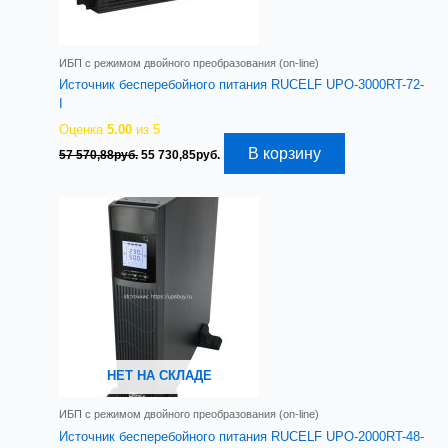
ИБП с режимом двойного преобразования (on-line)
Источник бесперебойного питания RUCELF UPO-3000RT-72-
I
Оценка
5.00
из 5
Первоначальная
Текущая
В корзину
57 570,88
руб.
55 730,85
руб.
цена
цена:
составляла
55
57
730,85руб..
570,88руб..
НЕТ НА СКЛАДЕ
ИБП с режимом двойного преобразования (on-line)
Источник бесперебойного питания RUCELF UPO-2000RT-48-