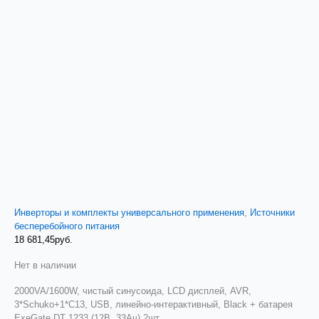
Инверторы и комплекты универсального применения
,
Источники
бесперебойного питания
18 681,45
руб.
Нет в наличии
2000VA/1600W, чистый синусоида, LCD дисплей, AVR,
3*Schuko+1*C13, USB, линейно-интерактивный, Black + батарея
ExeGate DT 1233 (12В, 33Ач) 2шт