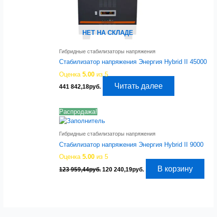
НЕТ НА СКЛАДЕ
Гибридные стабилизаторы напряжения
Стабилизатор напряжения Энергия Hybrid II 45000
Оценка
5.00
из 5
Читать далее
441 842,18
руб.
Распродажа!
Гибридные стабилизаторы напряжения
Стабилизатор напряжения Энергия Hybrid II 9000
Оценка
5.00
из 5
Первоначальная
Текущая
В корзину
123 959,44
руб.
120 240,19
руб.
цена
цена:
составляла
120
123
240,19руб..
959,44руб..