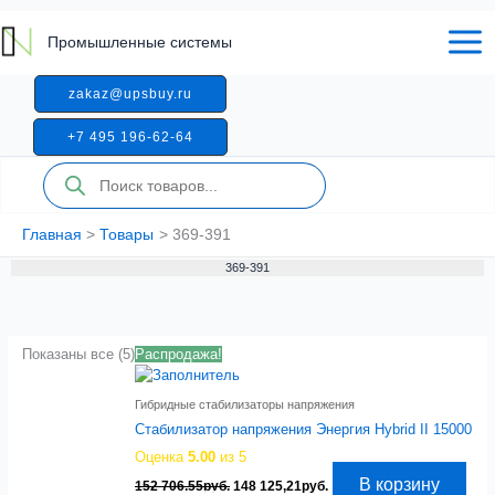
Перейти
к
Промышленные системы
содержимому
zakaz@upsbuy.ru
+7 495 196-62-64
Поиск
товаров
Главная
Товары
369-391
369-391
Показаны все (5)
Распродажа!
Гибридные стабилизаторы напряжения
Стабилизатор напряжения Энергия Hybrid II 15000
Оценка
5.00
из 5
Первоначальная
Текущая
В корзину
152 706,55
руб.
148 125,21
руб.