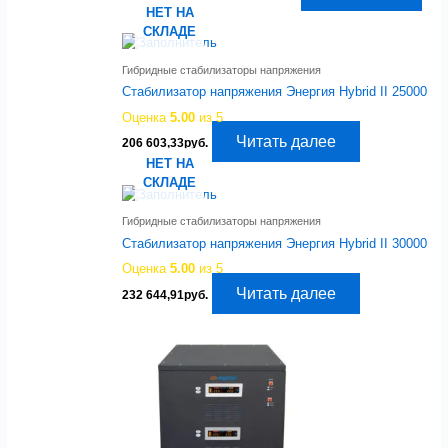
цена
цена:
НЕТ НА
составляла
148
СКЛАДЕ
152
125,21руб..
706,55руб..
Гибридные стабилизаторы напряжения
Стабилизатор напряжения Энергия Hybrid II 25000
Оценка
5.00
из 5
Читать далее
206 603,33
руб.
НЕТ НА
СКЛАДЕ
Гибридные стабилизаторы напряжения
Стабилизатор напряжения Энергия Hybrid II 30000
Оценка
5.00
из 5
Читать далее
232 644,91
руб.