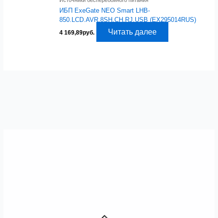
ИБП ExeGate NEO Smart LHB-
850.LCD.AVR.8SH.CH.RJ.USB (EX295014RUS)
Читать далее
4 169,89
руб.