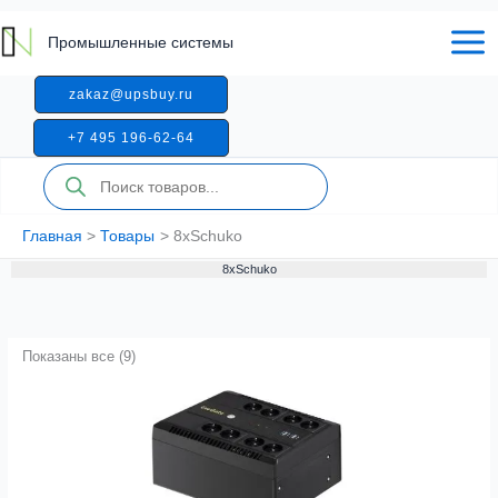
Перейти
к
Промышленные системы
содержимому
zakaz@upsbuy.ru
+7 495 196-62-64
Поиск
товаров
Главная
Товары
8xSchuko
8xSchuko
Показаны все (9)