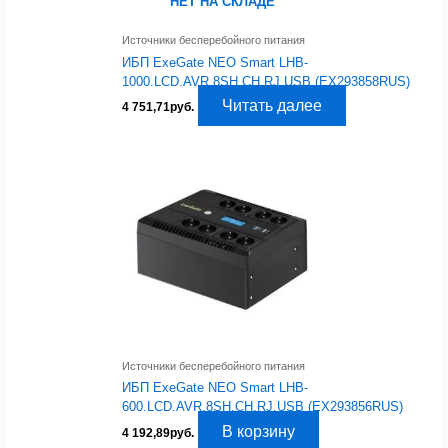
НЕТ НА СКЛАДЕ
Источники бесперебойного питания
ИБП ExeGate NEO Smart LHB-
1000.LCD.AVR.8SH.CH.RJ.USB (EX293858RUS)
Читать далее
4 751,71
руб.
Источники бесперебойного питания
ИБП ExeGate NEO Smart LHB-
600.LCD.AVR.8SH.CH.RJ.USB (EX293856RUS)
В корзину
4 192,89
руб.