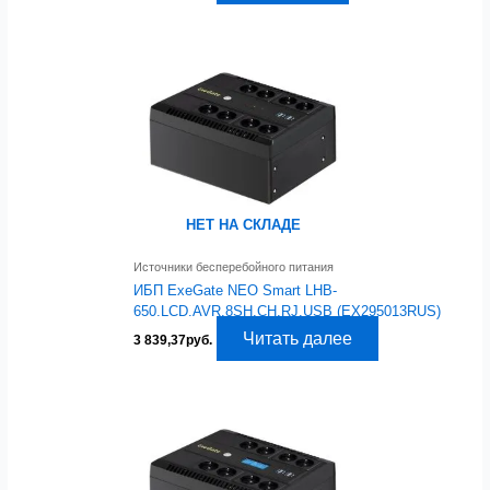
НЕТ НА СКЛАДЕ
Источники бесперебойного питания
ИБП ExeGate NEO Smart LHB-
650.LCD.AVR.8SH.CH.RJ.USB (EX295013RUS)
Читать далее
3 839,37
руб.