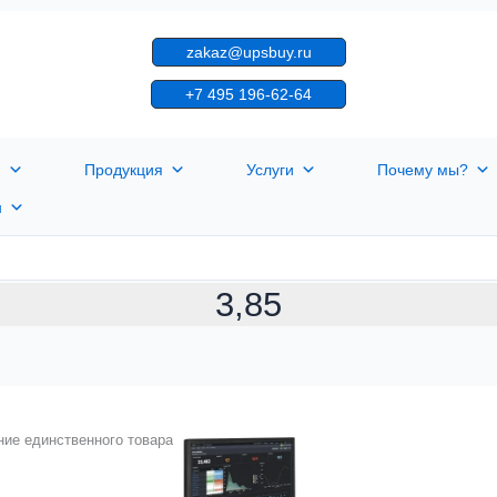
zakaz@upsbuy.ru
+7 495 196-62-64
я
Продукция
Услуги
Почему мы?
н
3,85
ие единственного товара