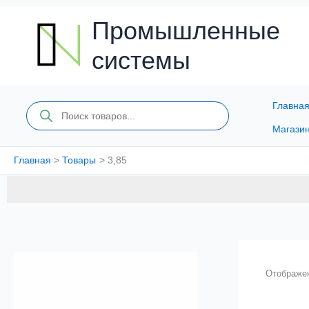
Перейти
к
Промышленные
содержимому
системы
Главна
Поиск
товаров
Магази
Главная
Товары
3,85
Отображен