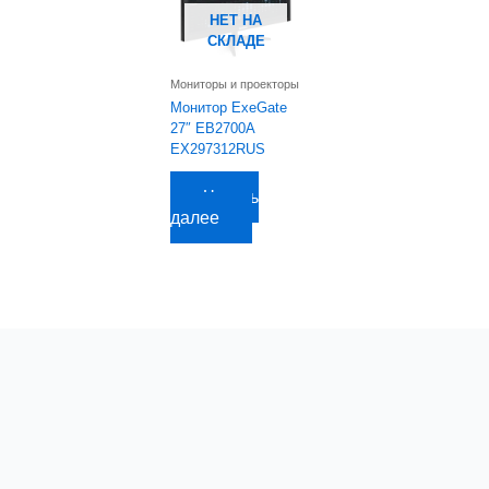
НЕТ НА
СКЛАДЕ
Мониторы и проекторы
Монитор ExeGate
27″ EB2700A
EX297312RUS
5 953,70
руб.
Читать
далее