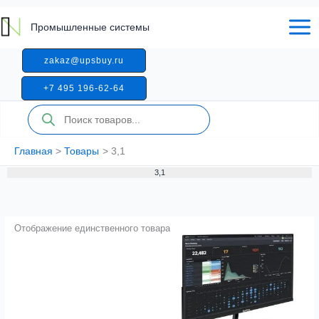
Перейти
к
Промышленные системы
содержимому
zakaz@upsbuy.ru
+7 495 196-62-64
Поиск
товаров
Главная
Товары
3,1
3,1
Отображение единственного товара