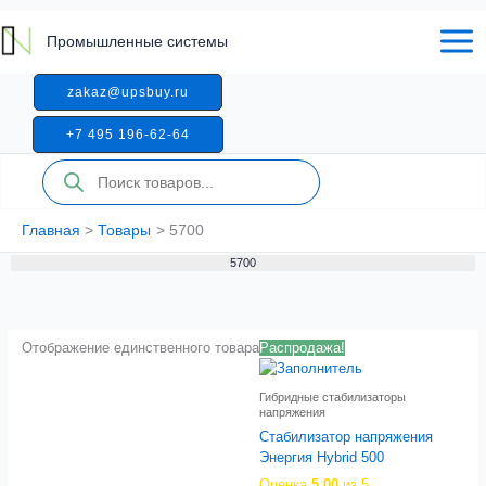
Перейти
к
Промышленные системы
содержимому
zakaz@upsbuy.ru
+7 495 196-62-64
Поиск
товаров
Главная
Товары
5700
5700
Отображение единственного товара
Распродажа!
Гибридные стабилизаторы
напряжения
Стабилизатор напряжения
Энергия Hybrid 500
Оценка
5.00
из 5