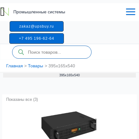
Перейти
к
Промышленные системы
содержимому
zakaz@upsbuy.ru
+7 495 196-62-64
Поиск
товаров
Главная
Товары
395x165x540
395x165x540
Показаны все (3)