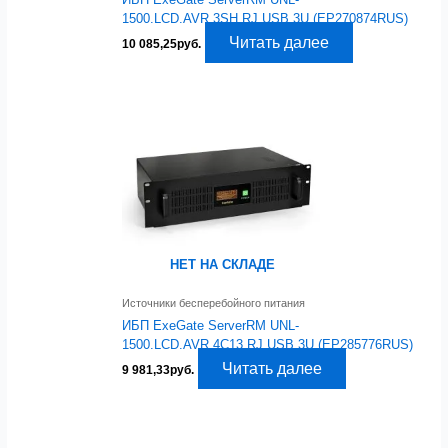
1500.LCD.AVR.3SH.RJ.USB.3U (EP270874RUS)
Читать далее
10 085,25
руб.
НЕТ НА СКЛАДЕ
Источники бесперебойного питания
ИБП ExeGate ServerRM UNL-
1500.LCD.AVR.4C13.RJ.USB.3U (EP285776RUS)
Читать далее
9 981,33
руб.