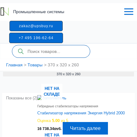
Перейти
к
Промышленные системы
содержимому
zakaz@upsbuy.ru
+7 495 196-62-64
Поиск
товаров
Главная
Товары
370 х 320 х 260
370 х 320 х 260
НЕТ НА
СКЛАДЕ
Показаны все (2)
Гибридные стабилизаторы напряжения
Стабилизатор напряжения Энергия Hybrid 2000
Оценка
5.00
из 5
Читать далее
16 738,34
руб.
НЕТ НА