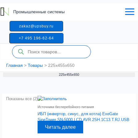
Перейти
к
Промышленные системы
содержимому
zakaz@upsbuy.ru
+7 495 196-62-64
Поиск
товаров
Главная
Товары
225x455x650
225x455x650
Показаны все (2)
Источники бесперебойного питания
ИБП (инвертор, синус, для котла) ExeGate
SineTower SN-5000.LCD.AVR.2SH.1C13.T.RJ.USB
Читать далее