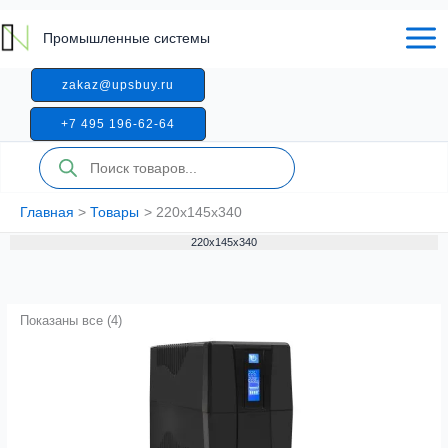
Перейти
к
Промышленные системы
содержимому
zakaz@upsbuy.ru
+7 495 196-62-64
Поиск
товаров
Главная
Товары
220x145x340
220x145x340
Показаны все (4)