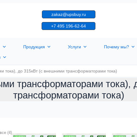
zakaz@upsbuy.ru
+7 495 196-62-64
я
Продукция
Услуги
Почему мы?
н
и тока), до 315кВт (с внешними трансформаторами тока)
ными трансформаторами тока), 
трансформаторами тока)
все (4)