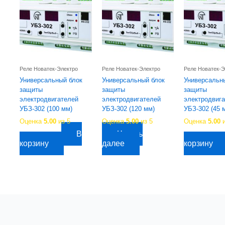
Реле Новатек-Электро
Реле Новатек-Электро
Реле Новатек-Э
Универсальный блок
Универсальный блок
Универсальн
защиты
защиты
защиты
электродвигателей
электродвигателей
электродвиг
УБЗ-302 (100 мм)
УБЗ-302 (120 мм)
УБЗ-302 (45 
Оценка
5.00
из 5
Оценка
5.00
из 5
Оценка
5.00
и
В
Читать
12 330,78
руб.
11 658,65
руб.
корзину
далее
корзину