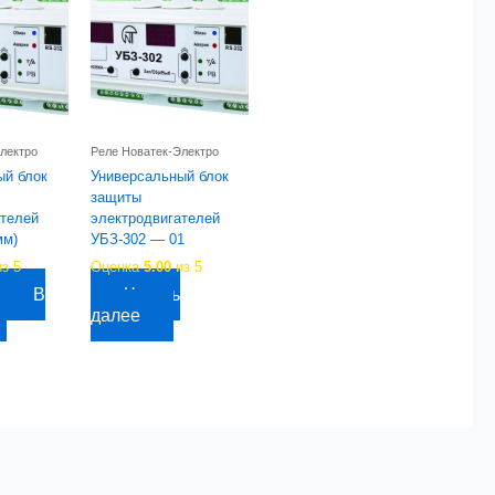
лектро
Реле Новатек-Электро
ый блок
Универсальный блок
защиты
ателей
электродвигателей
мм)
УБЗ-302 — 01
з 5
Оценка
5.00
из 5
В
Читать
далее