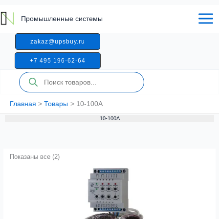
Перейти
к
Промышленные системы
содержимому
zakaz@upsbuy.ru
+7 495 196-62-64
Поиск
товаров
Главная
Товары
10-100А
10-100А
Показаны все (2)