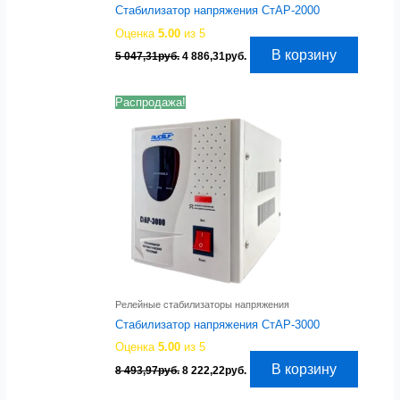
Стабилизатор напряжения СтАР-2000
Оценка
5.00
из 5
Первоначальная
Текущая
В корзину
5 047,31
руб.
4 886,31
руб.
цена
цена:
составляла
4
5
886,31руб..
Распродажа!
047,31руб..
Релейные стабилизаторы напряжения
Стабилизатор напряжения СтАР-3000
Оценка
5.00
из 5
Первоначальная
Текущая
В корзину
8 493,97
руб.
8 222,22
руб.
цена
цена:
составляла
8