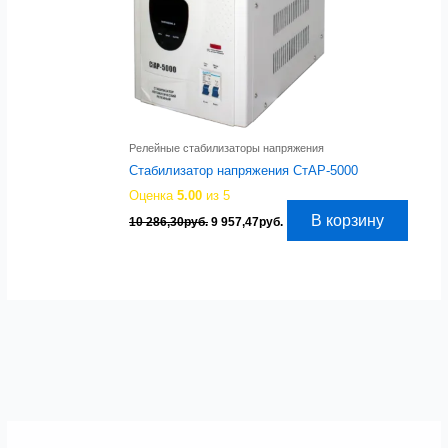
Релейные стабилизаторы напряжения
Стабилизатор напряжения СтАР-5000
Оценка
5.00
из 5
Первоначальная
Текущая
В корзину
10 286,30
руб.
9 957,47
руб.
цена
цена:
составляла
9
10
957,47руб..
286,30руб..