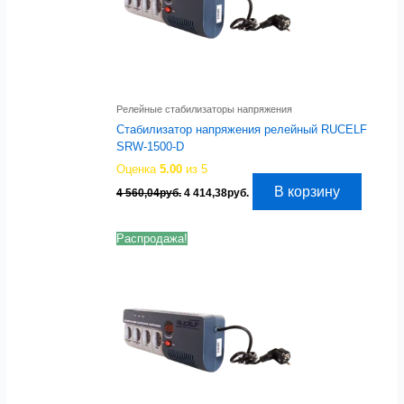
Релейные стабилизаторы напряжения
Стабилизатор напряжения релейный RUCELF
SRW-1500-D
Оценка
5.00
из 5
Первоначальная
Текущая
В корзину
4 560,04
руб.
4 414,38
руб.
цена
цена:
составляла
4
4
414,38руб..
Распродажа!
560,04руб..