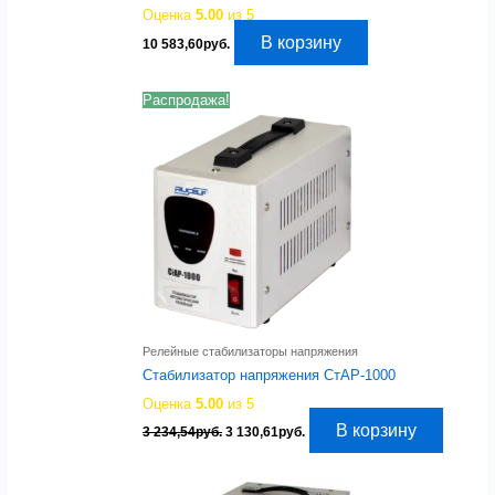
Оценка
5.00
из 5
В корзину
10 583,60
руб.
Распродажа!
Релейные стабилизаторы напряжения
Стабилизатор напряжения СтАР-1000
Оценка
5.00
из 5
Первоначальная
Текущая
В корзину
3 234,54
руб.
3 130,61
руб.
цена
цена:
составляла
3
3
130,61руб..
234,54руб..