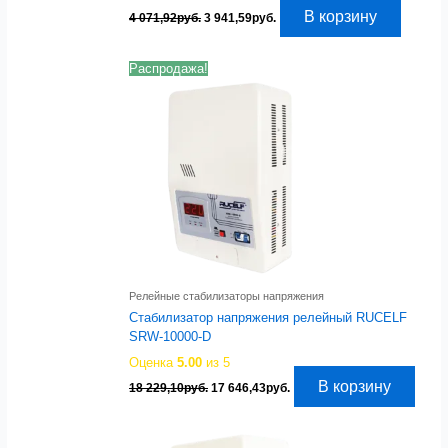
Первоначальная
Текущая
В корзину
4 071,92
руб.
3 941,59
руб.
цена
цена:
составляла
3
4
941,59руб..
Распродажа!
071,92руб..
Релейные стабилизаторы напряжения
Стабилизатор напряжения релейный RUCELF
SRW-10000-D
Оценка
5.00
из 5
Первоначальная
Текущая
В корзину
18 229,10
руб.
17 646,43
руб.
цена
цена:
составляла
17
18
646,43руб..
229,10руб..