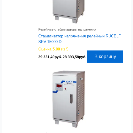
Релейные стабилизаторы напряжения
Стабилизатор напряжения релейный RUCELF
SRV-15000-D
Оценка
5.00
из 5
Первоначальная
Текущая
В корзину
29 331,49
руб.
28 393,58
руб.
цена
цена:
составляла
28
29
393,58руб..
331,49руб..