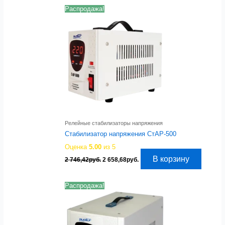
8
222,22руб..
Распродажа!
493,97руб..
Релейные стабилизаторы напряжения
Стабилизатор напряжения СтАР-500
Оценка
5.00
из 5
Первоначальная
Текущая
В корзину
2 746,42
руб.
2 658,68
руб.
цена
цена:
составляла
2
2
658,68руб..
Распродажа!
746,42руб..