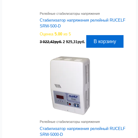
Релейные стабилизаторы напряжения
Стабилизатор напряжения релейный RUCELF
SRW-500-D
Оценка
5.00
из 5
Первоначальная
Текущая
В корзину
3 022,42
руб.
2 925,31
руб.
цена
цена:
составляла
2
3
925,31руб..
022,42руб..
Релейные стабилизаторы напряжения
Стабилизатор напряжения релейный RUCELF
SRW-5000-D