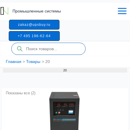
Перейти
к
Промышленные системы
содержимому
zakaz@upsbuy.ru
+7 495 196-62-64
Поиск
товаров
Главная
Товары
20
20
Показаны все (2)