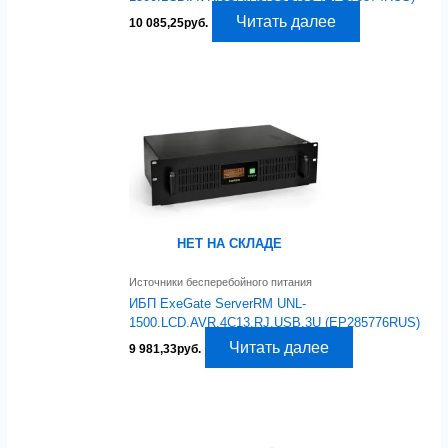
Читать далее
10 085,25
руб.
НЕТ НА СКЛАДЕ
Источники бесперебойного питания
ИБП ExeGate ServerRM UNL-
1500.LCD.AVR.4C13.RJ.USB.3U (EP285776RUS)
Читать далее
9 981,33
руб.