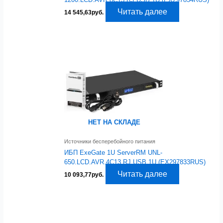
Читать далее
14 545,63
руб.
НЕТ НА СКЛАДЕ
Источники бесперебойного питания
ИБП ExeGate 1U ServerRM UNL-
650.LCD.AVR.4C13.RJ.USB.1U (EX297833RUS)
Читать далее
10 093,77
руб.