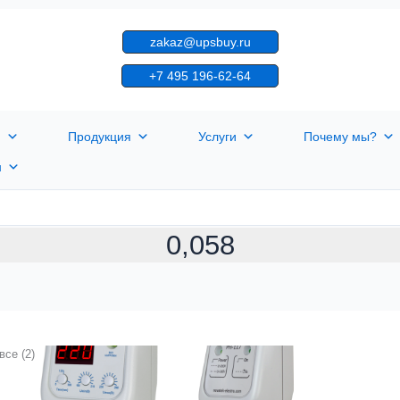
zakaz@upsbuy.ru
+7 495 196-62-64
я
Продукция
Услуги
Почему мы?
н
0,058
все (2)