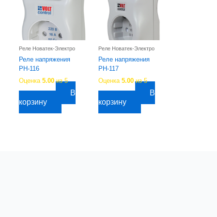
Реле Новатек-Электро
Реле Новатек-Электро
Реле напряжения
Реле напряжения
РН-116
РН-117
Оценка
5.00
из 5
Оценка
5.00
из 5
В
В
2 490,86
руб.
1 957,59
руб.
корзину
корзину