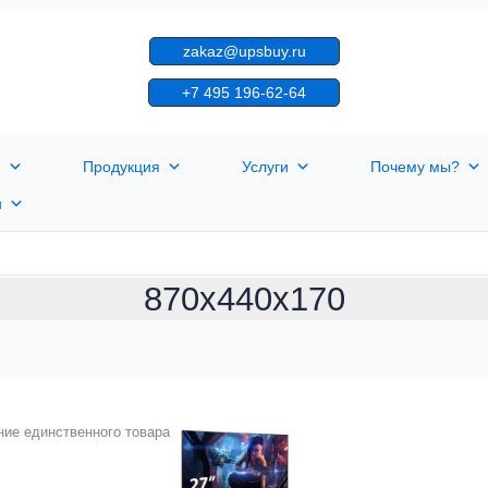
zakaz@upsbuy.ru
+7 495 196-62-64
я
Продукция
Услуги
Почему мы?
н
870x440x170
ие единственного товара