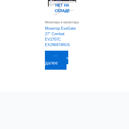
НЕТ НА
СКЛАДЕ
Мониторы и проекторы
Монитор ExeGate
27″ Combat
EV2707C
EX296974RUS
12 181,70
руб.
Читать
далее