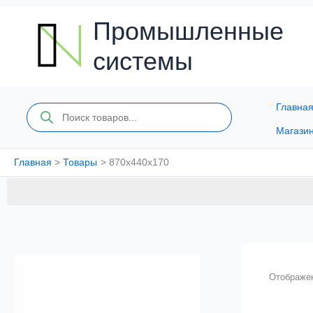
Перейти
к
Промышленные
содержимому
системы
Главна
Поиск
товаров
Магази
Главная
Товары
870x440x170
Отображен