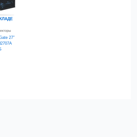
СКЛАДЕ
оекторы
Gate 27″
H2707A
S