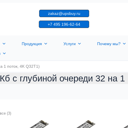
zakaz@upsbuy.ru
+7 495 196-62-64
я
Продукция
Услуги
Почему мы?
н
а 1 поток, 4K Q32T1)
Кб с глубиной очереди 32 на 1
все (3)