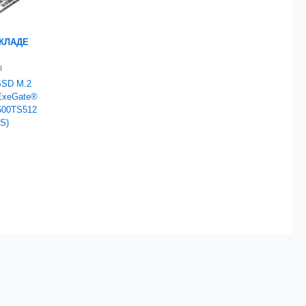
СКЛАДЕ
I
SSD M.2
ExeGate®
500TS512
S)