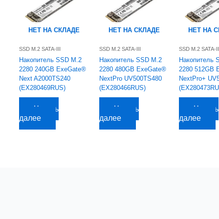
НЕТ НА СКЛАДЕ
НЕТ НА СКЛАДЕ
НЕТ НА 
SSD M.2 SATA-III
SSD M.2 SATA-III
SSD M.2 SATA-II
Накопитель SSD M.2
Накопитель SSD M.2
Накопитель 
2280 240GB ExeGate®
2280 480GB ExeGate®
2280 512GB 
Next A2000TS240
NextPro UV500TS480
NextPro+ UV
(EX280469RUS)
(EX280466RUS)
(EX280473RU
4 263,59
руб.
7 497,28
руб.
8 118,29
руб.
Читать
Читать
Читать
далее
далее
далее