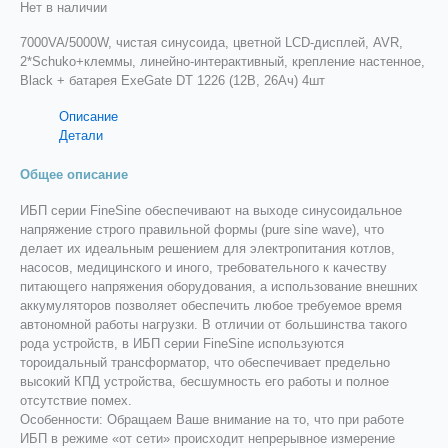
Нет в наличии
7000VA/5000W, чистая синусоида, цветной LCD-дисплей, AVR,
2*Schuko+клеммы, линейно-интерактивный, крепление настенное,
Black + батарея ExeGate DT 1226 (12В, 26Ач) 4шт
Описание
Детали
Общее описание
ИБП серии FineSine обеспечивают на выходе синусоидальное
напряжение строго правильной формы (pure sine wave), что
делает их идеальным решением для электропитания котлов,
насосов, медицинского и иного, требовательного к качеству
питающего напряжения оборудования, а использование внешних
аккумуляторов позволяет обеспечить любое требуемое время
автономной работы нагрузки. В отличии от большинства такого
рода устройств, в ИБП серии FineSine используются
тороидальный трансформатор, что обеспечивает предельно
высокий КПД устройства, бесшумность его работы и полное
отсутствие помех.
Особенности: Обращаем Ваше внимание на то, что при работе
ИБП в режиме «от сети» происходит непрерывное измерение