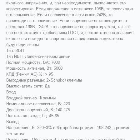
входного напряжения, и, при необходимости, выполняется его
корректировка. Если напряжение в сети ниже 198В, то происходит
его повышение. Если напряжение в сети выше 242В, то
происходит его понижение. Если напряжение сети находится в
пределах 198В…242В, то напряжение не корректируется, так как
оно соответствует требованиям ГОСТ, и, соответственно значения
входного и выходного напряжения на цифровых индикаторах
будут одинаковы.
Тип: ИБП
Тип ИБП: Линейно-интерaктивный
Полная мощность, ВА: 7000
Мощность активная, Вт: 5000
КПД (Режим AC),%: > 95
Выходные разъемы: 2xSchuko+клеммы
Выключатель сети: Да
Вход
Входной разъем: Клеммы
Номинальное напряжение, В: 220
Диапазон напряжений, В: 140-275
Частота на входе, Гц: 45-65
Выход
Напряжение, В: 220±3% в батарейном режиме; 198-242 в режиме
«от сети»
Примечание: Обращаем Ваше внимание на то, что при работе