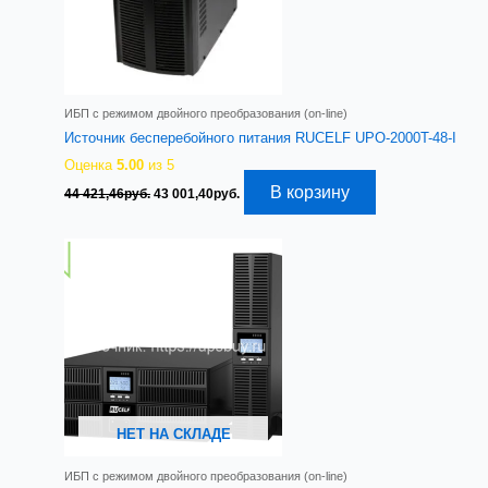
ИБП с режимом двойного преобразования (on-line)
Источник бесперебойного питания RUCELF UPO-2000T-48-I
Оценка
5.00
из 5
Первоначальная
Текущая
В корзину
44 421,46
руб.
43 001,40
руб.
цена
цена:
составляла
43
44
001,40руб..
421,46руб..
НЕТ НА СКЛАДЕ
ИБП с режимом двойного преобразования (on-line)