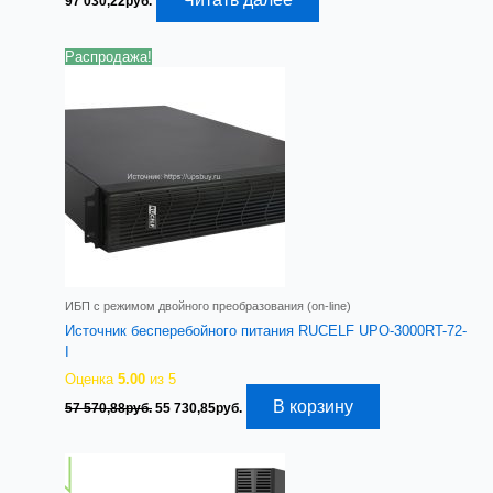
97 030,22
руб.
Распродажа!
ИБП с режимом двойного преобразования (on-line)
Источник бесперебойного питания RUCELF UPO-3000RT-72-
I
Оценка
5.00
из 5
Первоначальная
Текущая
В корзину
57 570,88
руб.
55 730,85
руб.
цена
цена:
составляла
55
57
730,85руб..
570,88руб..