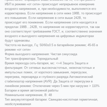
ИБП в режиме «от сети» происходит непрерывное измерение
входного напряжения, и, при необходимости, выполняется его
корректировка. Если напряжение в сети ниже 198В, то происходит
его повышение. Если напряжение в сети выше 242В, то
происходит его понижение. Если напряжение сети находится в
пределах 198В…242В, то напряжение не корректируется, так как
оно соответствует требованиям ГОСТ, и, соответственно значения
входного и выходного напряжения на цифровых индикаторах
будут одинаковы.
Частота на выходе, Гц: 50/60±0.5 в батарейном режиме; 45-65 в
режиме «от сети»
Форма выходного напряжения: Чистая синусоида
Тип трансформатора: Тороидальный
Время перехода сеть-батарея, мс: <=4 Защита Защита и
фильтрация: От сетевых высокочастотных, низкочастотных и
импульсных помех, от короткого замыкания, перегрузки,
перегрева, перезаряда и глубокого разряда Автоматический
стабилизатор напряжения (AVR): Да Защита от перегрузки в
линейном режиме: Отключение через 5 мин при нагрузке > 110%
Батареи и время автономной работы
Номинальное напряжение, В: 48
Тип аккумуляторной батареи: Свинцово-кислотная герметичная,
необслуживаемая