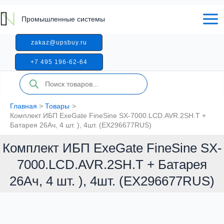
Перейти
к
Промышленные системы
содержимому
zakaz@upsbuy.ru
+7 495 196-62-64
Поиск
товаров
Главная
Товары
Комплект ИБП ExeGate FineSine SX-7000.LCD.AVR.2SH.T +
Батарея 26Aч, 4 шт. ), 4шт. (EX296677RUS)
Комплект ИБП ExeGate FineSine SX-
7000.LCD.AVR.2SH.T + Батарея
26Aч, 4 шт. ), 4шт. (EX296677RUS)