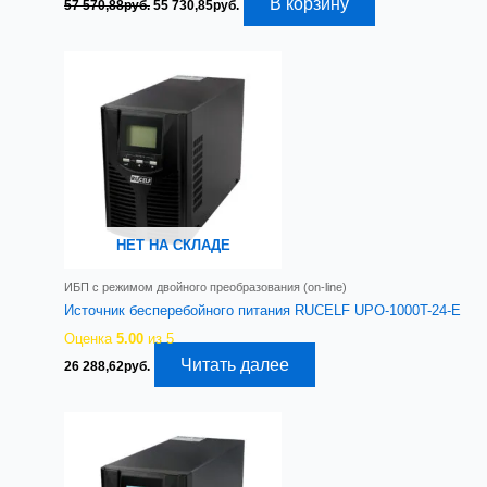
Первоначальная
Текущая
В корзину
57 570,88
руб.
55 730,85
руб.
цена
цена:
составляла
55
57
730,85руб..
570,88руб..
НЕТ НА СКЛАДЕ
ИБП с режимом двойного преобразования (on-line)
Источник бесперебойного питания RUCELF UPO-1000T-24-E
Оценка
5.00
из 5
Читать далее
26 288,62
руб.