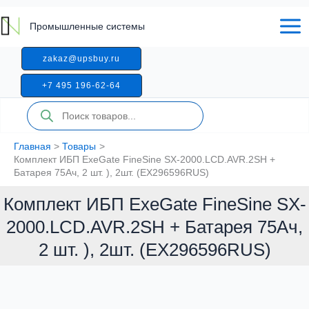
Перейти
к
Промышленные системы
содержимому
zakaz@upsbuy.ru
+7 495 196-62-64
Поиск
товаров
Главная
Товары
Комплект ИБП ExeGate FineSine SX-2000.LCD.AVR.2SH +
Батарея 75Aч, 2 шт. ), 2шт. (EX296596RUS)
Комплект ИБП ExeGate FineSine SX-
2000.LCD.AVR.2SH + Батарея 75Aч,
2 шт. ), 2шт. (EX296596RUS)