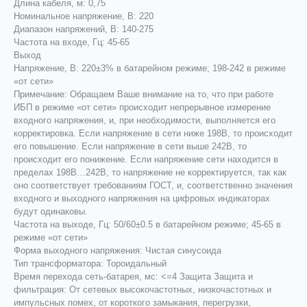
Длина кабеля, м: 0,75
Номинальное напряжение, В: 220
Диапазон напряжений, В: 140-275
Частота на входе, Гц: 45-65
Выход
Напряжение, В: 220±3% в батарейном режиме; 198-242 в режиме
«от сети»
Примечание: Обращаем Ваше внимание на то, что при работе
ИБП в режиме «от сети» происходит непрерывное измерение
входного напряжения, и, при необходимости, выполняется его
корректировка. Если напряжение в сети ниже 198В, то происходит
его повышение. Если напряжение в сети выше 242В, то
происходит его понижение. Если напряжение сети находится в
пределах 198В…242В, то напряжение не корректируется, так как
оно соответствует требованиям ГОСТ, и, соответственно значения
входного и выходного напряжения на цифровых индикаторах
будут одинаковы.
Частота на выходе, Гц: 50/60±0.5 в батарейном режиме; 45-65 в
режиме «от сети»
Форма выходного напряжения: Чистая синусоида
Тип трансформатора: Тороидальный
Время перехода сеть-батарея, мс: <=4 Защита Защита и
фильтрация: От сетевых высокочастотных, низкочастотных и
импульсных помех, от короткого замыкания, перегрузки,