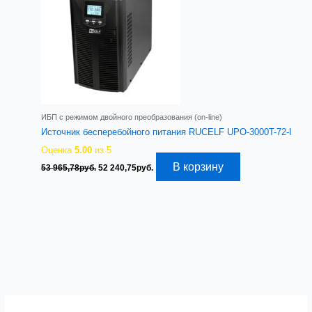
ИБП с режимом двойного преобразования (on-line)
Источник бесперебойного питания RUCELF UPO-3000T-72-I
Оценка
5.00
из 5
Первоначальная
Текущая
В корзину
53 965,78
руб.
52 240,75
руб.
цена
цена:
составляла
52
53
240,75руб..
965,78руб..