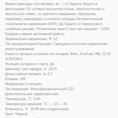
Время перехода сеть-батарея, мс: <=4 Защита Защита и
фильтрация: От сетевых высокочастотных, низкочастотных и
импульсных помех, от короткого замыкания, перегрузки,
перегрева, перезаряда и глубокого разряда Автоматический
стабилизатор напряжения (AVR): Да Защита от перегрузки в
линейном режиме: Отключение через 5 мин при нагрузке > 110%
Батареи и время автономной работы
Номинальное напряжение, В: 12
Тип аккумуляторной батареи: Свинцово-кислотная герметичная,
необслуживаемая
Емкость батареи и количество батарей, В/Ач: ExeGate HRL 12-33
(12В/33Ач)
Функция холодного старта: Да
Диапазон тока зарядки, А: 10/15
Длина кабеля батареи, м: 0,7
Клеммы: M8
Индикаторы и сигналы
Тип индикации: Многофукциональный LCD
Дополнительные характеристики
Температура, °С: 0-40
Температура хранения, °С: — 15 — 45
Влажность, %: 10-90 (без конденсации)
Цвет: Черный