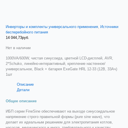
Инверторы и комплекты универсального применения
,
Источники
бесперебойного питания
14 044,73
руб.
Нет в наличии
1000VA/600W, чистая синусоида, цветной LCD-дисплей, AVR,
2*Schuko, линейно-интерактивный, крепление настенное/
универсальное, Black + батарея ExeGate HRL 12-33 (12В, 33Ач)
1шт
Описание
Детали
Общее описание
ИБП серии FineSine обеспечивают на выходе синусоидальное
напряжение строго правильной формы (pure sine wave), что
делает их идеальным решением для электропитания котлов,
насосов, медицинского и иного, требовательного к качеству