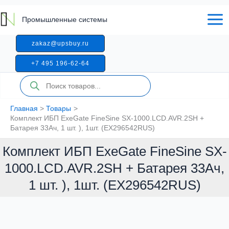
Перейти
к
Промышленные системы
содержимому
zakaz@upsbuy.ru
+7 495 196-62-64
Поиск
товаров
Главная
Товары
Комплект ИБП ExeGate FineSine SX-1000.LCD.AVR.2SH +
Батарея 33Aч, 1 шт. ), 1шт. (EX296542RUS)
Комплект ИБП ExeGate FineSine SX-
1000.LCD.AVR.2SH + Батарея 33Aч,
1 шт. ), 1шт. (EX296542RUS)