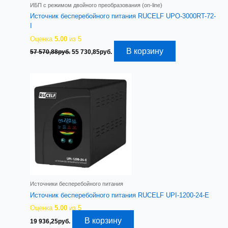
ИБП с режимом двойного преобразования (on-line)
Источник бесперебойного питания RUCELF UPO-3000RT-72-
I
Оценка
5.00
из 5
Первоначальная
Текущая
В корзину
57 570,88
руб.
55 730,85
руб.
цена
цена:
составляла
55
57
730,85руб..
570,88руб..
Источники бесперебойного питания
Источник бесперебойного питания RUCELF UPI-1200-24-E
Оценка
5.00
из 5
В корзину
19 936,25
руб.