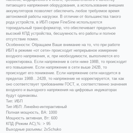
питающего напряжения оборудования, а использование внешних
аккумуляторов позволяет обеспечить любое требуемое время
автономной работы нагрузки. В отличии от большинства такого
рода устройств, в ИБП серии FineSine используются
тороидальный трансформатор, что обеспечивает предельно
высокий КПД устройства, бесшумность его работы и полное
отсутствие помех.
Особенности: Обращаем Ваше внимание на то, что при работе
ИБП в режиме «от сети» происходит непрерывное измерение
входного напряжения, и, при необходимости, выполняется его
корректировка. Если напряжение в сети ниже 198В, то происходит
его повышение. Если напряжение в сети выше 242В, то
происходит его понижение. Если напряжение сети находится в
пределах 198В…242В, то напряжение не корректируется, так как
оно соответствует требованиям ГОСТ, и, соответственно значения
входного и выходного напряжения на цифровых индикаторах
будут одинаковы.
Тип: ИБП
Тип ИБП: Линейно-интерaктивный
Полная мощность, ВА: 1000
Мощность активная, Вт: 600
КПД (Режим AC),%: > 95
Выходные разъемы: 2xSchuko