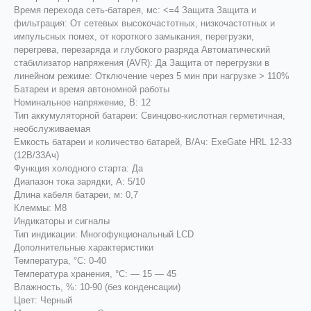
Время перехода сеть-батарея, мс: <=4 Защита Защита и
фильтрация: От сетевых высокочастотных, низкочастотных и
импульсных помех, от короткого замыкания, перегрузки,
перегрева, перезаряда и глубокого разряда Автоматический
стабилизатор напряжения (AVR): Да Защита от перегрузки в
линейном режиме: Отключение через 5 мин при нагрузке > 110%
Батареи и время автономной работы
Номинальное напряжение, В: 12
Тип аккумуляторной батареи: Свинцово-кислотная герметичная,
необслуживаемая
Емкость батареи и количество батарей, В/Ач: ExeGate HRL 12-33
(12В/33Ач)
Функция холодного старта: Да
Диапазон тока зарядки, А: 5/10
Длина кабеля батареи, м: 0,7
Клеммы: M8
Индикаторы и сигналы
Тип индикации: Многофукциональный LCD
Дополнительные характеристики
Температура, °С: 0-40
Температура хранения, °С: — 15 — 45
Влажность, %: 10-90 (без конденсации)
Цвет: Черный