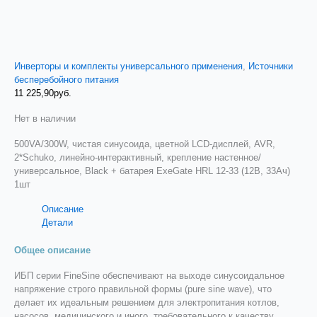
Инверторы и комплекты универсального применения
,
Источники
бесперебойного питания
11 225,90
руб.
Нет в наличии
500VA/300W, чистая синусоида, цветной LCD-дисплей, AVR,
2*Schuko, линейно-интерактивный, крепление настенное/
универсальное, Black + батарея ExeGate HRL 12-33 (12В, 33Ач)
1шт
Описание
Детали
Общее описание
ИБП серии FineSine обеспечивают на выходе синусоидальное
напряжение строго правильной формы (pure sine wave), что
делает их идеальным решением для электропитания котлов,
насосов, медицинского и иного, требовательного к качеству