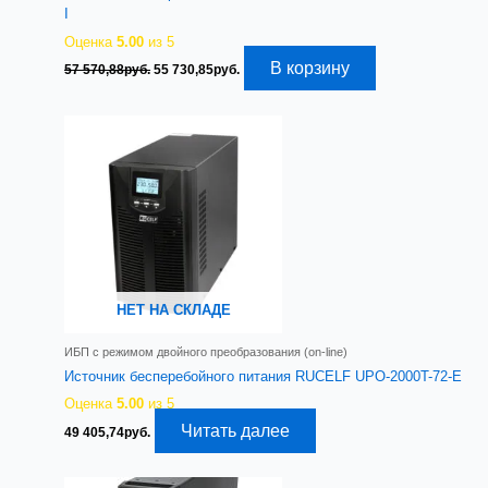
I
Оценка
5.00
из 5
Первоначальная
Текущая
В корзину
57 570,88
руб.
55 730,85
руб.
цена
цена:
составляла
55
57
730,85руб..
570,88руб..
НЕТ НА СКЛАДЕ
ИБП с режимом двойного преобразования (on-line)
Источник бесперебойного питания RUCELF UPO-2000T-72-E
Оценка
5.00
из 5
Читать далее
49 405,74
руб.