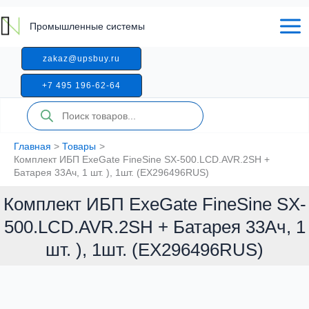
Перейти
к
Промышленные системы
содержимому
zakaz@upsbuy.ru
+7 495 196-62-64
Поиск
товаров
Главная
Товары
Комплект ИБП ExeGate FineSine SX-500.LCD.AVR.2SH +
Батарея 33Aч, 1 шт. ), 1шт. (EX296496RUS)
Комплект ИБП ExeGate FineSine SX-
500.LCD.AVR.2SH + Батарея 33Aч, 1
шт. ), 1шт. (EX296496RUS)