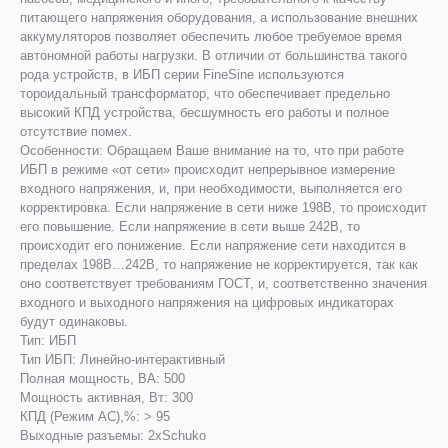
питающего напряжения оборудования, а использование внешних
аккумуляторов позволяет обеспечить любое требуемое время
автономной работы нагрузки. В отличии от большинства такого
рода устройств, в ИБП серии FineSine используются
тороидальный трансформатор, что обеспечивает предельно
высокий КПД устройства, бесшумность его работы и полное
отсутствие помех.
Особенности: Обращаем Ваше внимание на то, что при работе
ИБП в режиме «от сети» происходит непрерывное измерение
входного напряжения, и, при необходимости, выполняется его
корректировка. Если напряжение в сети ниже 198В, то происходит
его повышение. Если напряжение в сети выше 242В, то
происходит его понижение. Если напряжение сети находится в
пределах 198В…242В, то напряжение не корректируется, так как
оно соответствует требованиям ГОСТ, и, соответственно значения
входного и выходного напряжения на цифровых индикаторах
будут одинаковы.
Тип: ИБП
Тип ИБП: Линейно-интерaктивный
Полная мощность, ВА: 500
Мощность активная, Вт: 300
КПД (Режим AC),%: > 95
Выходные разъемы: 2xSchuko