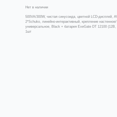
Нет в наличии
500VA/300W, чистая синусоида, цветной LCD-дисплей, A
2*Schuko, линейно-интерактивный, крепление настенное/
универсальное, Black + батарея ExeGate DT 12100 (12В,
1шт