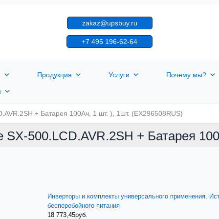
zakaz@upsbuy.ru
+7 495 196-62-64
я
Продукция
Услуги
Почему мы?
н
.AVR.2SH + Батарея 100Aч, 1 шт. ), 1шт. (EX296508RUS)
 SX-500.LCD.AVR.2SH + Батарея 100A
Инверторы и комплекты универсального применения
,
Ис
бесперебойного питания
18 773,45
руб.