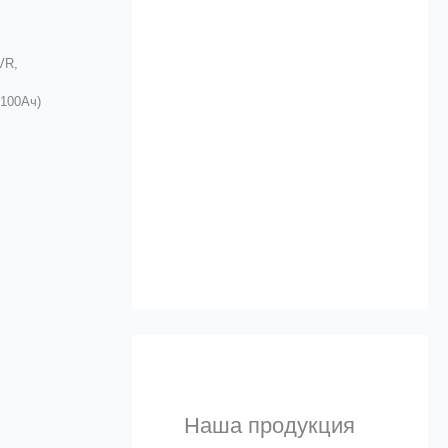
Альтернативы
VR,
 100Ач)
а
и 
Узнать
Наша продукция