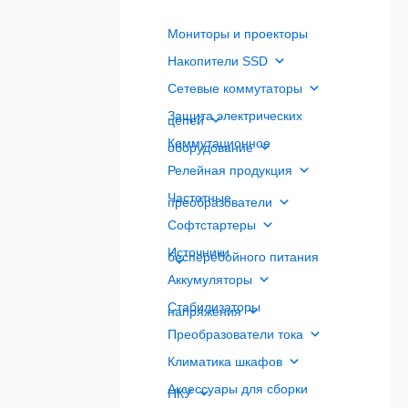
Мониторы и проекторы
Накопители SSD
Сетевые коммутаторы
Защита электрических
цепей
Коммутационное
оборудование
Релейная продукция
Частотные
преобразователи
Софтстартеры
Источники
бесперебойного питания
Аккумуляторы
Стабилизаторы
напряжения
Преобразователи тока
Климатика шкафов
Аксессуары для сборки
НКУ