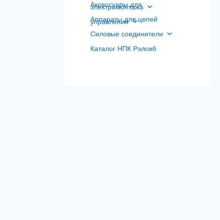
Аксессуары для
электромонтажа
Аппараты для цепей
управления
Силовые соединители
Каталог НПК Рэлсиб