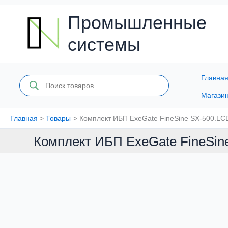
Перейти
к
Промышленные
содержимому
системы
Главна
Поиск
товаров
Магази
Главная
Товары
Комплект ИБП ExeGate FineSine SX-500.LCD
Комплект ИБП ExeGate FineSine