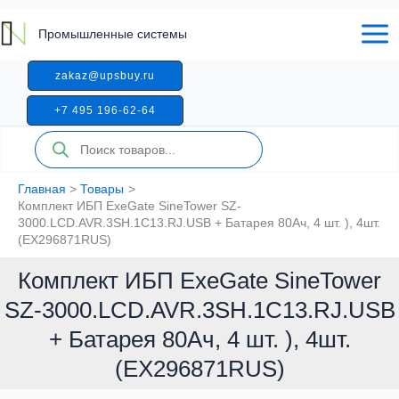
Перейти
к
Промышленные системы
содержимому
zakaz@upsbuy.ru
+7 495 196-62-64
Поиск
товаров
Главная
Товары
Комплект ИБП ExeGate SineTower SZ-
3000.LCD.AVR.3SH.1C13.RJ.USB + Батарея 80Aч, 4 шт. ), 4шт.
(EX296871RUS)
Комплект ИБП ExeGate SineTower
SZ-3000.LCD.AVR.3SH.1C13.RJ.USB
+ Батарея 80Aч, 4 шт. ), 4шт.
(EX296871RUS)