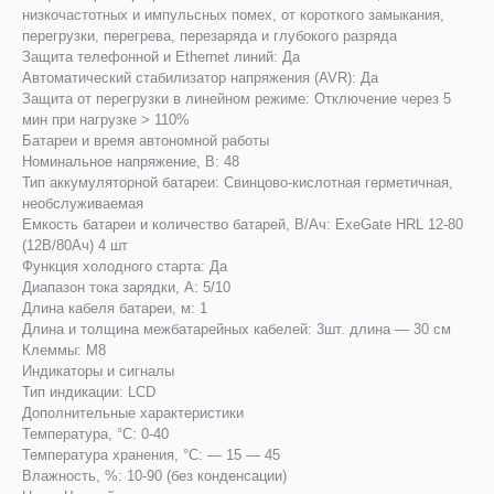
низкочастотных и импульсных помех, от короткого замыкания,
перегрузки, перегрева, перезаряда и глубокого разряда
Защита телефонной и Ethernet линий: Да
Автоматический стабилизатор напряжения (AVR): Да
Защита от перегрузки в линейном режиме: Отключение через 5
мин при нагрузке > 110%
Батареи и время автономной работы
Номинальное напряжение, В: 48
Тип аккумуляторной батареи: Свинцово-кислотная герметичная,
необслуживаемая
Емкость батареи и количество батарей, В/Ач: ExeGate HRL 12-80
(12В/80Ач) 4 шт
Функция холодного старта: Да
Диапазон тока зарядки, А: 5/10
Длина кабеля батареи, м: 1
Длина и толщина межбатарейных кабелей: 3шт. длина — 30 см
Клеммы: M8
Индикаторы и сигналы
Тип индикации: LCD
Дополнительные характеристики
Температура, °С: 0-40
Температура хранения, °С: — 15 — 45
Влажность, %: 10-90 (без конденсации)