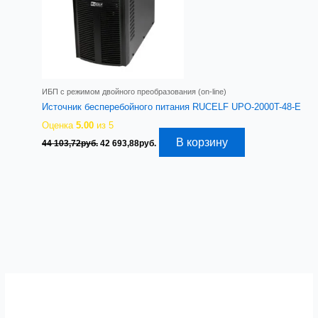
ИБП с режимом двойного преобразования (on-line)
Источник бесперебойного питания RUCELF UPO-2000T-48-E
Оценка
5.00
из 5
Первоначальная
Текущая
В корзину
44 103,72
руб.
42 693,88
руб.
цена
цена:
составляла
42
44
693,88руб..
103,72руб..