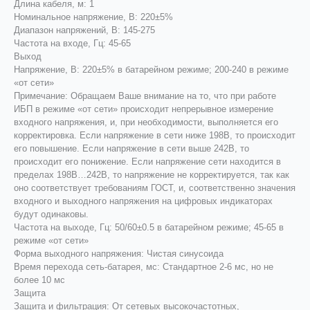
Длина кабеля, м: 1
Номинальное напряжение, В: 220±5%
Диапазон напряжений, В: 145-275
Частота на входе, Гц: 45-65
Выход
Напряжение, В: 220±5% в батарейном режиме; 200-240 в режиме
«от сети»
Примечание: Обращаем Ваше внимание на то, что при работе
ИБП в режиме «от сети» происходит непрерывное измерение
входного напряжения, и, при необходимости, выполняется его
корректировка. Если напряжение в сети ниже 198В, то происходит
его повышение. Если напряжение в сети выше 242В, то
происходит его понижение. Если напряжение сети находится в
пределах 198В…242В, то напряжение не корректируется, так как
оно соответствует требованиям ГОСТ, и, соответственно значения
входного и выходного напряжения на цифровых индикаторах
будут одинаковы.
Частота на выходе, Гц: 50/60±0.5 в батарейном режиме; 45-65 в
режиме «от сети»
Форма выходного напряжения: Чистая синусоида
Время перехода сеть-батарея, мс: Стандартное 2-6 мс, но не
более 10 мс
Защита
Защита и фильтрация: От сетевых высокочастотных,